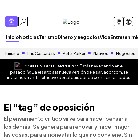
Inicio
Noticias
Turismo
Dinero y negocios
Vida
Entretenim
Turismo
Las Cascadas
Peter Parker
Nativos
Negocios
CONTENIDO DE ARCHIVO:
¡Estás navegando en el
pasado! 🚀 Da el salto a la nueva versión de
elsalvador.com
. Te
invitamos a visitar el nuevo portal país donde coincidimos todos.
El “tag” de oposición
El pensamiento crítico sirve para hacer pensar a
los demás. Se genera para renovar y hacer mejor
las cosas, para amonestar lo que no conviene. Sin