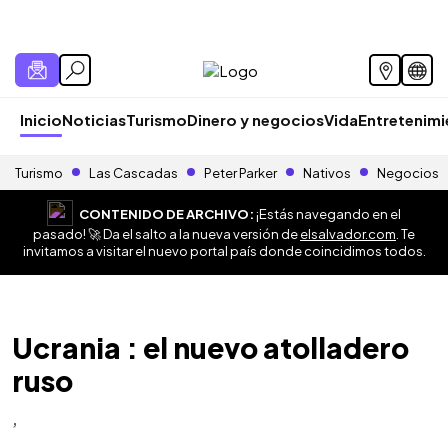
Inicio
Noticias
Turismo
Dinero y negocios
Vida
Entretenim
Turismo
Las Cascadas
Peter Parker
Nativos
Negocios
CONTENIDO DE ARCHIVO:
¡Estás navegando en el
pasado! 🚀 Da el salto a la nueva versión de
elsalvador.com
. Te
invitamos a visitar el nuevo portal país donde coincidimos todos.
Ucrania : el nuevo atolladero
ruso
,