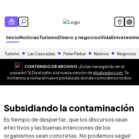
Inicio
Noticias
Turismo
Dinero y negocios
Vida
Entretenim
Turismo
Las Cascadas
Peter Parker
Nativos
Negocios
CONTENIDO DE ARCHIVO:
¡Estás navegando en el
pasado! 🚀 Da el salto a la nueva versión de
elsalvador.com
. Te
invitamos a visitar el nuevo portal país donde coincidimos todos.
Subsidiando la contaminación
Es tiempo de despertar, que los discursos sean
efectivos y las buenas intenciones de los
organismos sean concretas. No podemos seguir