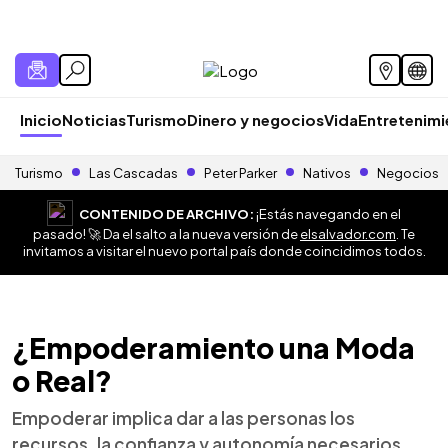
Inicio
Noticias
Turismo
Dinero y negocios
Vida
Entretenim
Turismo
Las Cascadas
Peter Parker
Nativos
Negocios
CONTENIDO DE ARCHIVO:
¡Estás navegando en el
pasado! 🚀 Da el salto a la nueva versión de
elsalvador.com
. Te
invitamos a visitar el nuevo portal país donde coincidimos todos.
¿Empoderamiento una Moda
o Real?
Empoderar implica dar a las personas los
recursos, la confianza y autonomía necesarios