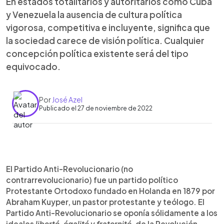
En estados totalitarios y autoritarios como Cuba
y Venezuela la ausencia de cultura política
vigorosa, competitiva e incluyente, significa que
la sociedad carece de visión política. Cualquier
concepción política existente será del tipo
equivocado.
Por
José Azel
Publicado el 27 de noviembre de 2022
0:00
►
Escuchar artículo
El Partido Anti-Revolucionario (no
contrarrevolucionario) fue un partido político
Protestante Ortodoxo fundado en Holanda en 1879 por
Abraham Kuyper, un pastor protestante y teólogo. El
Partido Anti-Revolucionario se oponía sólidamente a los
ideales
liberté, égalité y fraternité
, de la Revolución