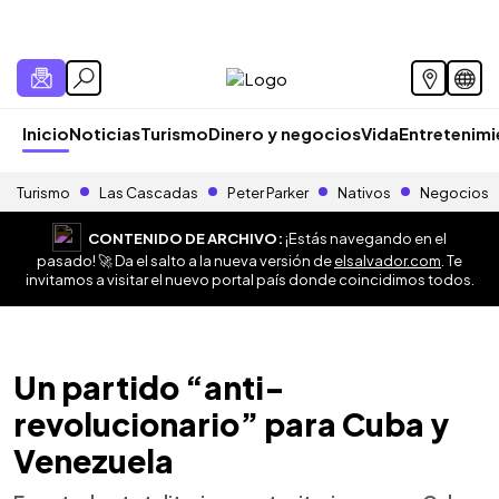
Inicio
Noticias
Turismo
Dinero y negocios
Vida
Entretenim
Turismo
Las Cascadas
Peter Parker
Nativos
Negocios
CONTENIDO DE ARCHIVO:
¡Estás navegando en el
pasado! 🚀 Da el salto a la nueva versión de
elsalvador.com
. Te
invitamos a visitar el nuevo portal país donde coincidimos todos.
Un partido “anti-
revolucionario” para Cuba y
Venezuela