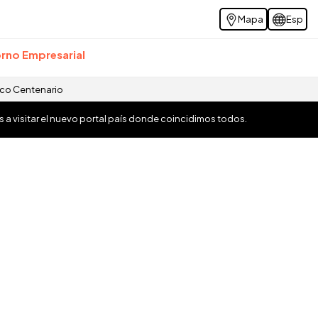
Mapa
Esp
rno Empresarial
ico Centenario
os a visitar el nuevo portal país donde coincidimos todos.