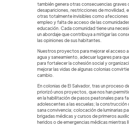
también genera otras consecuencias graves
desapariciones, restricciones de movilidad, en 
otras totalmente invisibles como afecciones a
empleo y falta de acceso de las comunidades
educación. Cada comunidad tiene una necesi
un abordaje que contribuya a mitigar las con
las opiniones de sus habitantes.
Nuestros proyectos para mejorar el acceso a
agua y saneamiento, adecuar lugares para qu
para fortalecer la cohesión social y organizac
mejorar las vidas de algunas colonias convirt
cambio.
En colonias de El Salvador, tras un proceso d
priorizó unos proyectos, que nos han permitid
en la habilitación de pasos peatonales para fac
adolescentes a las escuelas; la construcción 
sana convivencia; colocación de luminarias par
brigadas médicas y cursos de primeros auxilio
heridos o de emergencias médicas mientras ll