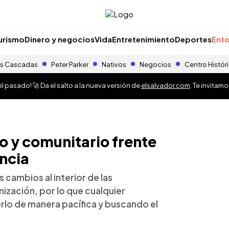
urismo
Dinero y negocios
Vida
Entretenimiento
Deportes
Ento
s Cascadas
Peter Parker
Nativos
Negocios
Centro Histór
 pasado! 🚀 Da el salto a la nueva versión de
elsalvador.com
. Te invitam
o y comunitario frente
encia
 cambios al interior de las
ización, por lo que cualquier
lo de manera pacífica y buscando el