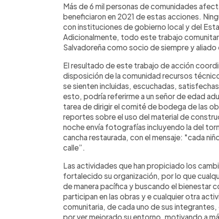
Más de 6 mil personas de comunidades afectad
beneficiaron en 2021 de estas acciones. Ningu
con instituciones de gobierno local y del Est
Adicionalmente, todo este trabajo comunitari
Salvadoreña como socio de siempre y aliado
El resultado de este trabajo de acción coordi
disposición de la comunidad recursos técnic
se sienten incluidas, escuchadas, satisfech
esto, podría referirme a un señor de edad adu
tarea de dirigir el comité de bodega de las 
reportes sobre el uso del material de constr
noche envía fotografías incluyendo la del tor
cancha restaurada, con el mensaje: "cada niño
calle”.
Las actividades que han propiciado los cambio
fortalecido su organización, por lo que cualq
de manera pacífica y buscando el bienestar 
participan en las obras y e cualquier otra acti
comunitaria, de cada uno de sus integrantes
por ver mejorado su entorno, motivando a má