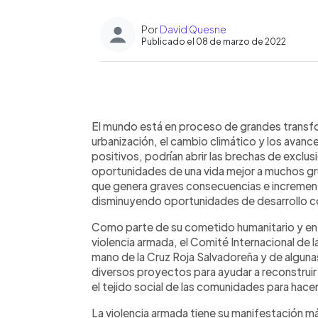
Por
David Quesne
Publicado el 08 de marzo de 2022
0:00
Facebook
Twitter
►
Escuchar artículo
El mundo está en proceso de grandes transfo
urbanización, el cambio climático y los avanc
positivos, podrían abrir las brechas de exclusió
oportunidades de una vida mejor a muchos gru
que genera graves consecuencias e increment
disminuyendo oportunidades de desarrollo c
Como parte de su cometido humanitario y en u
violencia armada, el Comité Internacional de 
mano de la Cruz Roja Salvadoreña y de alguna
diversos proyectos para ayudar a reconstruir 
el tejido social de las comunidades para hacer
La violencia armada tiene su manifestación má