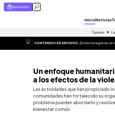
Newsletter
Inicio
Noticias
T
Turismo
La
CONTENIDO DE ARCHIVO:
¡Estás navegando en el
Un enfoque humanitari
a los efectos de la viol
Las actividades que han propiciado los
comunidades han fortalecido su organ
problema pueden abordarlo y resolver
bienestar común.