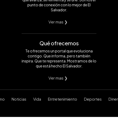
punto de conexión con lo mejor de El
Salvador.
Ver mas ❯
Qué ofrecemos
Te ofrecemos un portal que evoluciona
contigo. Que informa, pero también
inspira. Que te representa. Mostramos de lo
que está hecho El Salvador.
Ver mas ❯
smo
Noticias
Vida
Entretenimiento
Deportes
Dine