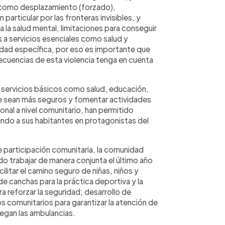
 como desplazamiento (forzado),
particular por las fronteras invisibles, y
 la salud mental, limitaciones para conseguir
 a servicios esenciales como salud y
dad específica, por eso es importante que
secuencias de esta violencia tenga en cuenta
 servicios básicos como salud, educación,
e sean más seguros y fomentar actividades
ional a nivel comunitario, han permitido
iendo a sus habitantes en protagonistas del
e participación comunitaria, la comunidad
o trabajar de manera conjunta el último año
ilitar el camino seguro de niñas, niños y
de canchas para la práctica deportiva y la
a reforzar la seguridad; desarrollo de
s comunitarios para garantizar la atención de
egan las ambulancias.