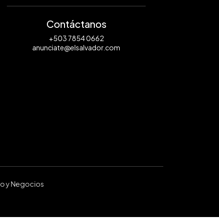
Contáctanos
+503 7854 0662
anunciate@elsalvador.com
ro y Negocios