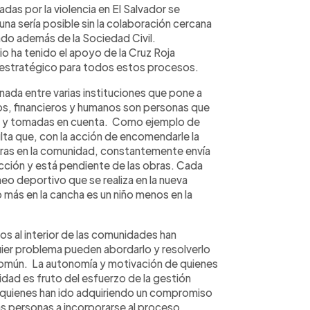
as por la violencia en El Salvador se
na sería posible sin la colaboración cercana
ado además de la Sociedad Civil.
o ha tenido el apoyo de la Cruz Roja
 estratégico para todos estos procesos.
nada entre varias instituciones que pone a
os, financieros y humanos son personas que
as y tomadas en cuenta. Como ejemplo de
lta que, con la acción de encomendarle la
obras en la comunidad, constantemente envía
ucción y está pendiente de las obras. Cada
neo deportivo que se realiza en la nueva
 más en la cancha es un niño menos en la
s al interior de las comunidades han
uier problema pueden abordarlo y resolverlo
común. La autonomía y motivación de quienes
vidad es fruto del esfuerzo de la gestión
, quienes han ido adquiriendo un compromiso
s personas a incorporarse al proceso.