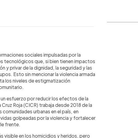
WhatsApp
Copiar link
rmaciones sociales impulsadas por la
es tecnológicos que, si bien tienen impactos
n y privar de la dignidad, la seguridad y las
pos. Esto sin mencionar la violencia armada
a los niveles de estigmatización
omunitario.
n esfuerzo por reducir los efectos de la
la Cruz Roja (CICR) trabaja desde 2018 de la
s comunidades urbanas en el país, en
vidas golpeadas por la violencia y fortalecer
le frente.
s visible en los homicidios y heridos, pero