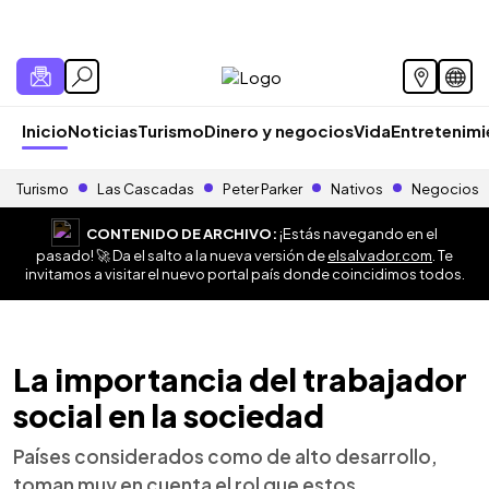
Inicio
Noticias
Turismo
Dinero y negocios
Vida
Entretenim
Turismo
Las Cascadas
Peter Parker
Nativos
Negocios
CONTENIDO DE ARCHIVO:
¡Estás navegando en el
pasado! 🚀 Da el salto a la nueva versión de
elsalvador.com
. Te
invitamos a visitar el nuevo portal país donde coincidimos todos.
La importancia del trabajador
social en la sociedad
Países considerados como de alto desarrollo,
toman muy en cuenta el rol que estos