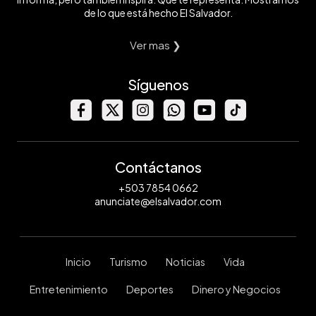
de lo que está hecho El Salvador.
Ver mas ❯
Síguenos
Contáctanos
+503 7854 0662
anunciate@elsalvador.com
Inicio
Turismo
Noticias
Vida
Entretenimiento
Deportes
Dinero y Negocios