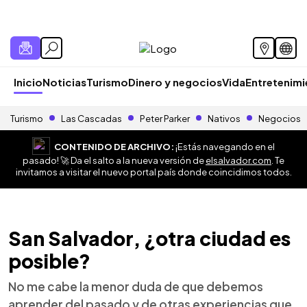
Inicio
Noticias
Turismo
Dinero y negocios
Vida
Entretenim
Turismo
Las Cascadas
Peter Parker
Nativos
Negocios
CONTENIDO DE ARCHIVO:
¡Estás navegando en el
pasado! 🚀 Da el salto a la nueva versión de
elsalvador.com
. Te
invitamos a visitar el nuevo portal país donde coincidimos todos.
San Salvador, ¿otra ciudad es
posible?
No me cabe la menor duda de que debemos
aprender del pasado y de otras experiencias que