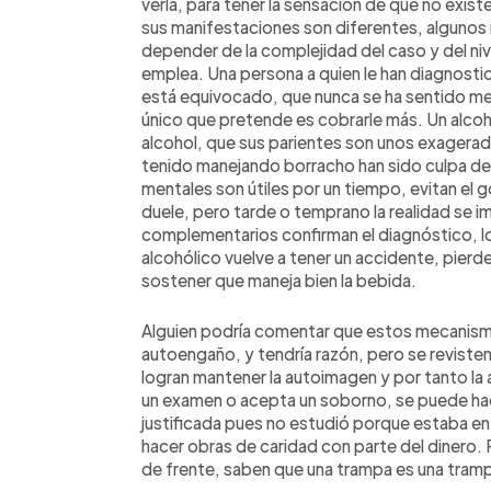
verla, para tener la sensación de que no exi
sus manifestaciones son diferentes, algunos 
depender de la complejidad del caso y del nive
emplea. Una persona a quien le han diagnosti
está equivocado, que nunca se ha sentido mej
único que pretende es cobrarle más. Un alcoh
alcohol, que sus parientes son unos exagerad
tenido manejando borracho han sido culpa de 
mentales son útiles por un tiempo, evitan el 
duele, pero tarde o temprano la realidad se 
complementarios confirman el diagnóstico, lo
alcohólico vuelve a tener un accidente, pierde
sostener que maneja bien la bebida.
Alguien podría comentar que estos mecanism
autoengaño, y tendría razón, pero se reviste
logran mantener la autoimagen y por tanto l
un examen o acepta un soborno, se puede hac
justificada pues no estudió porque estaba e
hacer obras de caridad con parte del dinero. P
de frente, saben que una trampa es una tram