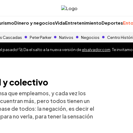
urismo
Dinero y negocios
Vida
Entretenimiento
Deportes
Ento
s Cascadas
Peter Parker
Nativos
Negocios
Centro Histór
 pasado! 🚀 Da el salto a la nueva versión de
elsalvador.com
. Te invitam
l y colectivo
sa que empleamos, y cada vez los
cuentran más, pero todos tienen un
ase de todos: la negación, es decir el
 para no verla, para tener la sensación