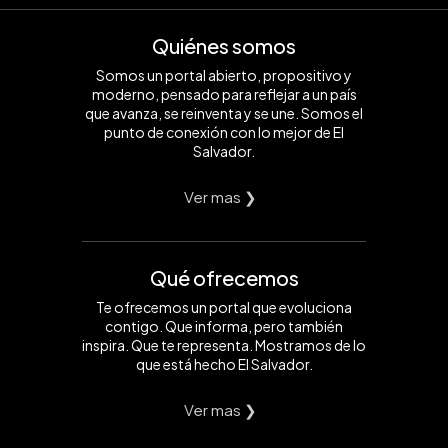
Quiénes somos
Somos un portal abierto, propositivo y
moderno, pensado para reflejar a un país
que avanza, se reinventa y se une. Somos el
punto de conexión con lo mejor de El
Salvador.
Ver mas ❯
Qué ofrecemos
Te ofrecemos un portal que evoluciona
contigo. Que informa, pero también
inspira. Que te representa. Mostramos de lo
que está hecho El Salvador.
Ver mas ❯