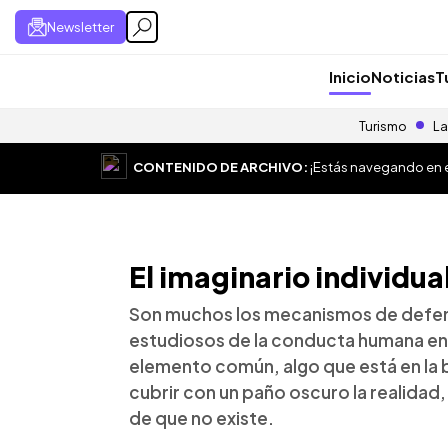
Newsletter
Inicio
Noticias
T
Turismo
La
CONTENIDO DE ARCHIVO:
¡Estás navegando en el
El imaginario individua
Son muchos los mecanismos de defen
estudiosos de la conducta humana en
elemento común, algo que está en la b
cubrir con un paño oscuro la realidad,
de que no existe.