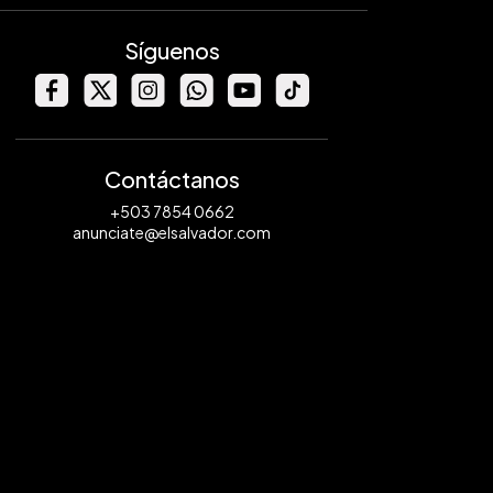
Síguenos
Contáctanos
+503 7854 0662
anunciate@elsalvador.com