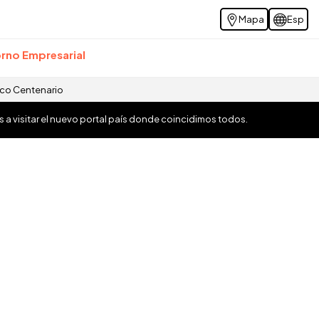
Mapa
Esp
rno Empresarial
ico Centenario
os a visitar el nuevo portal país donde coincidimos todos.