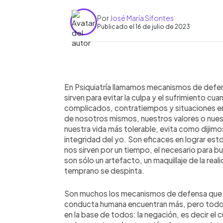
Por
José María Sifontes
Publicado el 16 de julio de 2023
0:00
Facebook
Twitter
►
Escuchar artículo
En Psiquiatría llamamos mecanismos de defen
sirven para evitar la culpa y el sufrimiento
complicados, contratiempos y situaciones en
de nosotros mismos, nuestros valores o nuestr
nuestra vida más tolerable, evita como dijimos
integridad del yo. Son eficaces en lograr es
nos sirven por un tiempo, el necesario para bu
son sólo un artefacto, un maquillaje de la rea
temprano se despinta.
Son muchos los mecanismos de defensa que e
conducta humana encuentran más, pero todos
en la base de todos: la negación, es decir el c