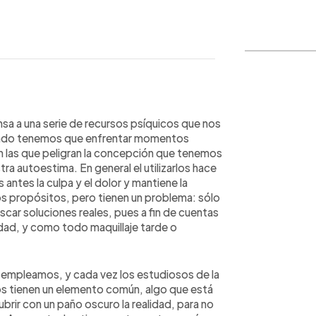
WhatsApp
Copiar link
sa a una serie de recursos psíquicos que nos
 cuando tenemos que enfrentar momentos
 las que peligran la concepción que tenemos
a autoestima. En general el utilizarlos hace
 antes la culpa y el dolor y mantiene la
tos propósitos, pero tienen un problema: sólo
scar soluciones reales, pues a fin de cuentas
lidad, y como todo maquillaje tarde o
mpleamos, y cada vez los estudiosos de la
 tienen un elemento común, algo que está
ubrir con un paño oscuro la realidad, para no