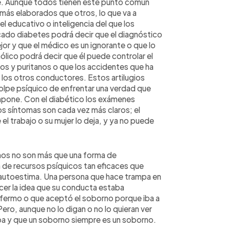
ste. Aunque todos tienen este punto común
más elaborados que otros, lo que va a
l educativo o inteligencia del que los
cado diabetes podrá decir que el diagnóstico
or y que el médico es un ignorante o que lo
ólico podrá decir que él puede controlar el
os y puritanos o que los accidentes que ha
los otros conductores. Estos artilugios
golpe psíquico de enfrentar una verdad que
impone. Con el diabético los exámenes
s síntomas son cada vez más claros; el
 el trabajo o su mujer lo deja, y ya no puede
os no son más que una forma de
n de recursos psíquicos tan eficaces que
a autoestima. Una persona que hace trampa en
er la idea que su conducta estaba
nfermo o que aceptó el soborno porque iba a
ero, aunque no lo digan o no lo quieran ver
pa y que un soborno siempre es un soborno.