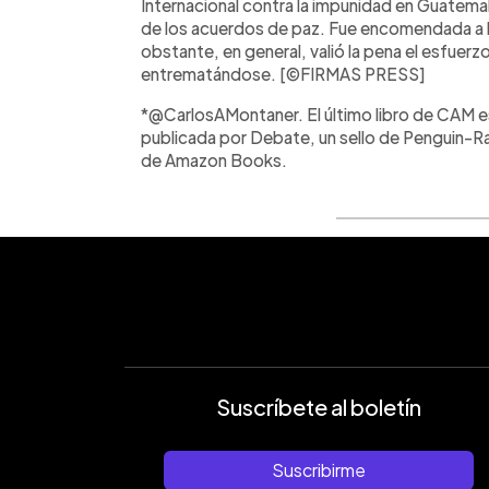
Internacional contra la impunidad en Guatema
de los acuerdos de paz. Fue encomendada a l
obstante, en general, valió la pena el esfuer
entrematándose. [©FIRMAS PRESS]
*@CarlosAMontaner. El último libro de CAM es 
publicada por Debate, un sello de Penguin
de Amazon Books.
Suscríbete al boletín
Suscribirme