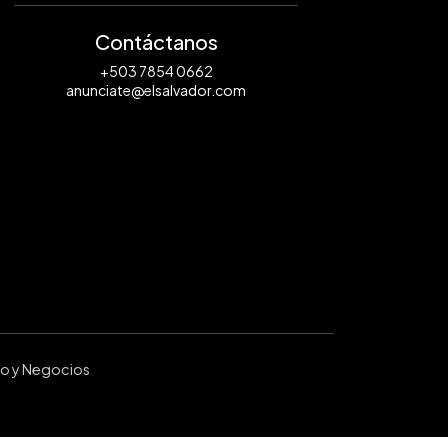
Contáctanos
+503 7854 0662
anunciate@elsalvador.com
ro y Negocios