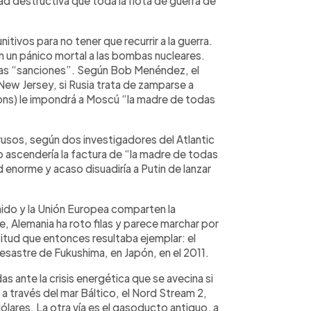
destructiva que toda la flota de guerra de
itivos para no tener que recurrir a la guerra.
n un pánico mortal a las bombas nucleares.
las “sanciones”. Según Bob Menéndez, el
w Jersey, si Rusia trata de zamparse a
ions) le impondrá a Moscú “la madre de todas
 rusos, según dos investigadores del Atlantic
o ascendería la factura de “la madre de todas
 enorme y acaso disuadiría a Putin de lanzar
ido y la Unión Europea comparten la
 Alemania ha roto filas y parece marchar por
tud que entonces resultaba ejemplar: el
desastre de Fukushima, en Japón, en el 2011.
as ante la crisis energética que se avecina si
o a través del mar Báltico, el Nord Stream 2,
ólares. La otra vía es el gasoducto antiguo, a