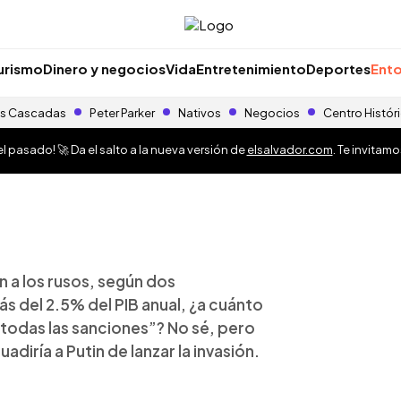
urismo
Dinero y negocios
Vida
Entretenimiento
Deportes
Ento
s Cascadas
Peter Parker
Nativos
Negocios
Centro Histór
 pasado! 🚀 Da el salto a la nueva versión de
elsalvador.com
. Te invitam
n a los rusos, según dos
ás del 2.5% del PIB anual, ¿a cuánto
 todas las sanciones”? No sé, pero
diría a Putin de lanzar la invasión.