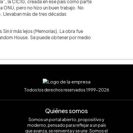
la”, la CICIG, creada en ese país como parte
a ONU, pero no hizo un buen trabajo. No
zo. Llevaban más de tres décadas
Sin ir más lejos (Memorias). La obra fue
-Random House. Se puede obtener por medio
Todos los derechos reservados 1999-2026
Quiénes somos
Somos un portal abierto, propositivo y
moderno, pensado para reflejar a un país
que avanza, se reinventa y se une. Somos el