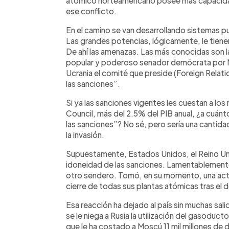
atómico norteamericano posee más capacidad 
ese conflicto.
En el camino se van desarrollando sistemas pun
Las grandes potencias, lógicamente, le tiene
De ahí las amenazas. Las más conocidas son 
popular y poderoso senador demócrata por Ne
Ucrania el comité que preside (Foreign Relat
las sanciones”.
Si ya las sanciones vigentes les cuestan a los
Council, más del 2.5% del PIB anual, ¿a cuánt
las sanciones”? No sé, pero sería una cantidad
la invasión.
Supuestamente, Estados Unidos, el Reino Un
idoneidad de las sanciones. Lamentablemente,
otro sendero. Tomó, en su momento, una acti
cierre de todas sus plantas atómicas tras el 
Esa reacción ha dejado al país sin muchas salid
se le niega a Rusia la utilización del gasoduct
que le ha costado a Moscú 11 mil millones de d