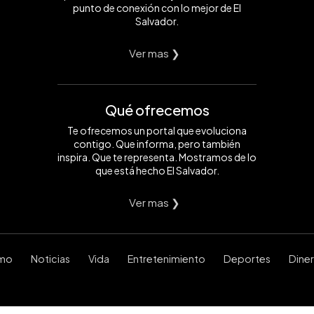
punto de conexión con lo mejor de El
Salvador.
Ver mas ❯
Qué ofrecemos
Te ofrecemos un portal que evoluciona
contigo. Que informa, pero también
inspira. Que te representa. Mostramos de lo
que está hecho El Salvador.
Ver mas ❯
smo
Noticias
Vida
Entretenimiento
Deportes
Dine