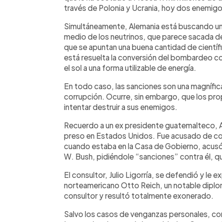
través de Polonia y Ucrania, hoy dos enemigo
Simultáneamente, Alemania está buscando una
medio de los neutrinos, que parece sacada de u
que se apuntan una buena cantidad de cientí
está resuelta la conversión del bombardeo c
el sol a una forma utilizable de energía.
En todo caso, las sanciones son una magnífica
corrupción. Ocurre, sin embargo, que los prop
intentar destruir a sus enemigos.
Recuerdo a un ex presidente guatemalteco, Al
preso en Estados Unidos. Fue acusado de cor
cuando estaba en la Casa de Gobierno, acusó
W. Bush, pidiéndole “sanciones” contra él, q
El consultor, Julio Ligorría, se defendió y le 
norteamericano Otto Reich, un notable diplo
consultor y resultó totalmente exonerado.
Salvo los casos de venganzas personales, com