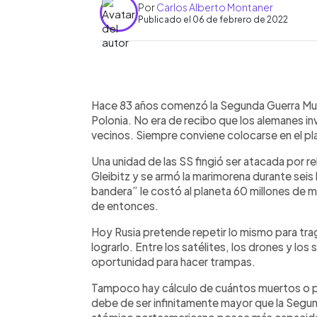
Por
Carlos Alberto Montaner
Publicado el 06 de febrero de 2022
0:00
Facebook
Twitter
►
Escuchar artículo
Hace 83 años comenzó la Segunda Guerra Mundi
Polonia. No era de recibo que los alemanes invo
vecinos. Siempre conviene colocarse en el pl
Una unidad de las SS fingió ser atacada por r
Gleibitz y se armó la marimorena durante seis
bandera” le costó al planeta 60 millones de 
de entonces.
Hoy Rusia pretende repetir lo mismo para trag
lograrlo. Entre los satélites, los drones y los 
oportunidad para hacer trampas.
Tampoco hay cálculo de cuántos muertos o pl
debe de ser infinitamente mayor que la Segu