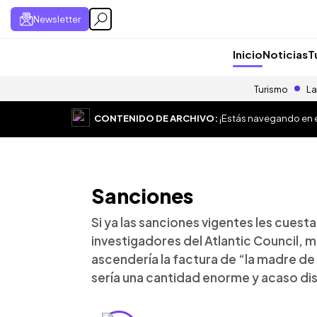
Newsletter
Inicio
Noticias
T
Turismo
La
CONTENIDO DE ARCHIVO:
¡Estás navegando en el
Sanciones
Si ya las sanciones vigentes les cuesta
investigadores del Atlantic Council, m
ascendería la factura de “la madre de
sería una cantidad enorme y acaso disua