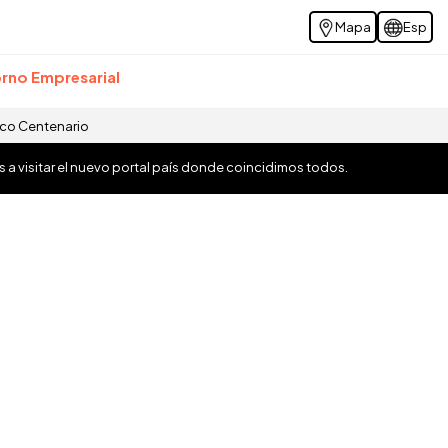
Mapa
Esp
rno Empresarial
ico Centenario
os a visitar el nuevo portal país donde coincidimos todos.