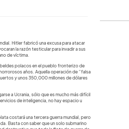
WhatsApp
Copiar link
al. Hitler fabricó una excusa para atacar
caran la razón testicular para invadir a sus
ano de víctima.
ebeldes polacos en el pueblo fronterizo de
 horrorosos años. Aquella operación de “falsa
muertos y unos 350,000 millones de dólares
arse a Ucrania, sólo que es mucho más difícil
servicios de inteligencia, no hay espacio u
ata costará una tercera guerra mundial, pero
nda. Basta con saber que un solo submarino