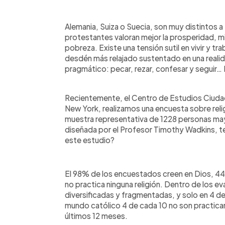
Alemania, Suiza o Suecia, son muy distintos a 
protestantes valoran mejor la prosperidad, mie
pobreza. Existe una tensión sutil en vivir y tr
desdén más relajado sustentado en una realidad
pragmático: pecar, rezar, confesar y seguir…
Recientemente, el Centro de Estudios Ciud
New York, realizamos una encuesta sobre religi
muestra representativa de 1228 personas may
diseñada por el Profesor Timothy Wadkins, 
este estudio?
El 98% de los encuestados creen en Dios, 4
no practica ninguna religión. Dentro de los ev
diversificadas y fragmentadas, y solo en 4 de 
mundo católico 4 de cada 10 no son practican
últimos 12 meses.