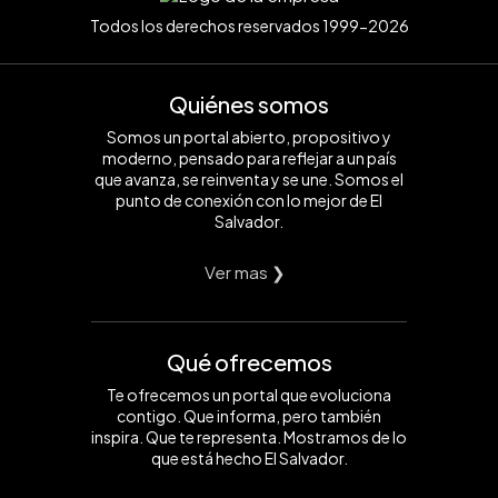
Todos los derechos reservados 1999-2026
Quiénes somos
Somos un portal abierto, propositivo y
moderno, pensado para reflejar a un país
que avanza, se reinventa y se une. Somos el
punto de conexión con lo mejor de El
Salvador.
Ver mas ❯
Qué ofrecemos
Te ofrecemos un portal que evoluciona
contigo. Que informa, pero también
inspira. Que te representa. Mostramos de lo
que está hecho El Salvador.