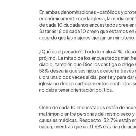
En ambas denominaciones –católicos y prote
económicamente con la iglesia, la media mens
de cada 10 ciudadanos encuestados cree en mil
Satanás; 8 de cada 10 creen que estamos en el
acuerdo que las mujeres ejerzan un ministerio.
¿Qué es el pecado?: Todo lo malo 41%, deso
prójimo. La mitad de los encuestados manifie
diablo, también que Dios los castiga o dirige 
58% desearía que sus hijos se casen a través d
u ora una o dos veces al día, por fe y para da
iglesia no deben participar en los conflictos s
no debe tener orientación política.
Ocho de cada 10 encuestados están de acuerd
matrimonio entre personas del mismo sexo y 
causales médicas. Respecto. 32.7% están en
casen, mientras que un 31.6% estarían de acu