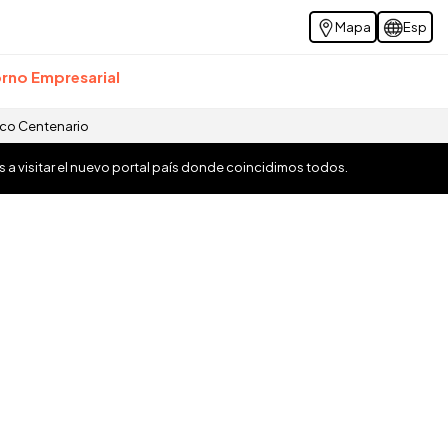
Mapa
Esp
rno Empresarial
ico Centenario
os a visitar el nuevo portal país donde coincidimos todos.