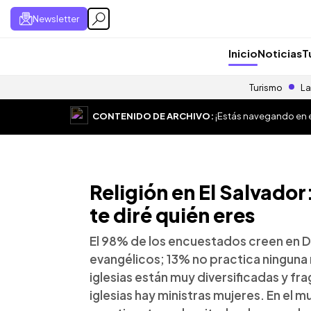
Newsletter
Inicio
Noticias
T
Turismo
La
CONTENIDO DE ARCHIVO:
¡Estás navegando en el
Religión en El Salvador
te diré quién eres
El 98% de los encuestados creen en 
evangélicos; 13% no practica ninguna r
iglesias están muy diversificadas y fr
iglesias hay ministras mujeres. En el 