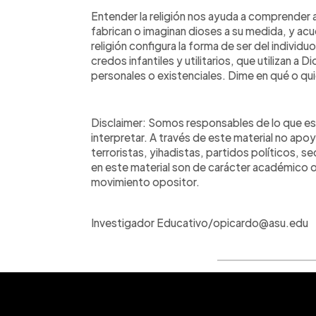
Entender la religión nos ayuda a comprender 
fabrican o imaginan dioses a su medida, y acud
religión configura la forma de ser del individ
credos infantiles y utilitarios, que utilizan a D
personales o existenciales. Dime en qué o qui
Disclaimer: Somos responsables de lo que esc
interpretar. A través de este material no apoy
terroristas, yihadistas, partidos políticos, s
en este material son de carácter académico o
movimiento opositor.
Investigador Educativo/opicardo@asu.edu