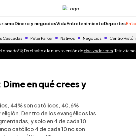
urismo
Dinero y negocios
Vida
Entretenimiento
Deportes
Ento
s Cascadas
Peter Parker
Nativos
Negocios
Centro Histór
 pasado! 🚀 Da el salto a la nueva versión de
elsalvador.com
. Te invitam
: Dime en qué crees y
Dios, 44% son católicos, 40.6%
eligión. Dentro de los evangélicos las
agmentadas, y solo en 4 de cada 10
mundo católico 4 de cada 10 no son