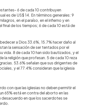
stantes- 6 de cada 10 contribuyen
ual es de US$ 14. En términos generales: 9
agros, en el paraíso, en el infierno y en
 final de los tiempos; 6 de cada 10 está de
bedecer a Dios 33.6%, 15.7% hacer daño al
stan la sensación de ser tentados por el
su vida. 8 de cada 10 han sido bautizados, y el
e la religión que profesan. 5 de cada 10 reza
r gracias. 53.6% señalan que sus dirigentes de
ociales, y el 77.4% consideran que la iglesia
o con que las iglesias no deben permitir el
un 65% está en contra del aborto en las
 desacuerdo en que los sacerdotes se
erdo.