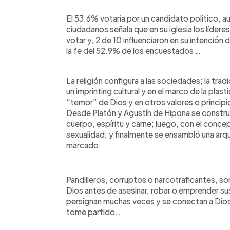
El 53.6% votaría por un candidato político, au
ciudadanos señala que en su iglesia los líderes
votar y, 2 de 10 influenciaron en su intenció
la fe del 52.9% de los encuestados …
La religión configura a las sociedades; la trad
un imprinting cultural y en el marco de la plast
“temor” de Dios y en otros valores o principi
Desde Platón y Agustín de Hipona se constru
cuerpo, espíritu y carne; luego, con el conce
sexualidad; y finalmente se ensambló una arq
marcado.
Pandilleros, corruptos o narcotraficantes, s
Dios antes de asesinar, robar o emprender sus 
persignan muchas veces y se conectan a Dio
tome partido…