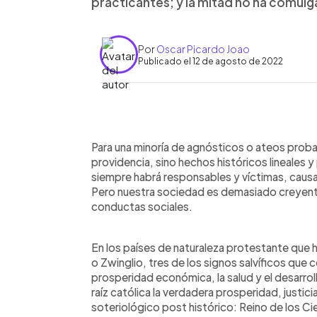
practicantes; y la mitad no ha comulg
Por
Oscar Picardo Joao
Publicado el 12 de agosto de 2022
0:00
Facebook
Twitter
►
Escuchar artículo
Para una minoría de agnósticos o ateos proba
providencia, sino hechos históricos lineales y
siempre habrá responsables y víctimas, caus
Pero nuestra sociedad es demasiado creyente, y 
conductas sociales.
En los países de naturaleza protestante que 
o Zwinglio, tres de los signos salvíficos que 
prosperidad económica, la salud y el desarroll
raíz católica la verdadera prosperidad, justi
soteriológico post histórico: Reino de los Ci