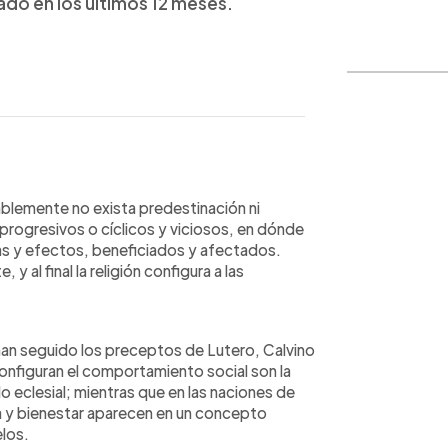
ado en los últimos 12 meses.
WhatsApp
Copiar link
blemente no exista predestinación ni
 progresivos o cíclicos y viciosos, en dónde
as y efectos, beneficiados y afectados.
al final la religión configura a las
han seguido los preceptos de Lutero, Calvino
configuran el comportamiento social son la
o eclesial; mientras que en las naciones de
cia y bienestar aparecen en un concepto
elos.