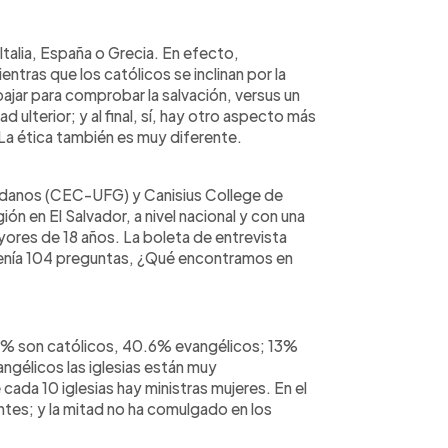
Italia, España o Grecia. En efecto,
ntras que los católicos se inclinan por la
abajar para comprobar la salvación, versus un
 ulterior; y al final, sí, hay otro aspecto más
 La ética también es muy diferente.
adanos (CEC-UFG) y Canisius College de
ón en El Salvador, a nivel nacional y con una
ores de 18 años. La boleta de entrevista
tenía 104 preguntas, ¿Qué encontramos en
4% son católicos, 40.6% evangélicos; 13%
angélicos las iglesias están muy
cada 10 iglesias hay ministras mujeres. En el
tes; y la mitad no ha comulgado en los