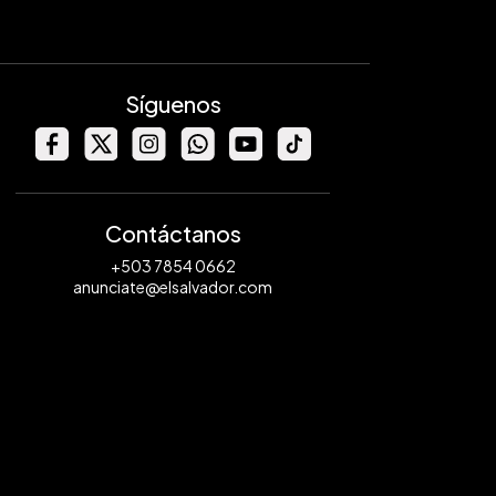
Síguenos
Contáctanos
+503 7854 0662
anunciate@elsalvador.com