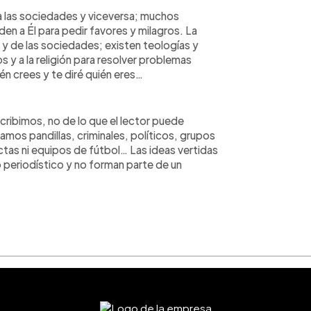
a las sociedades y viceversa; muchos
en a Él para pedir favores y milagros. La
uo y de las sociedades; existen teologías y
ios y a la religión para resolver problemas
én crees y te diré quién eres…
ribimos, no de lo que el lector puede
amos pandillas, criminales, políticos, grupos
ectas ni equipos de fútbol… Las ideas vertidas
 periodístico y no forman parte de un