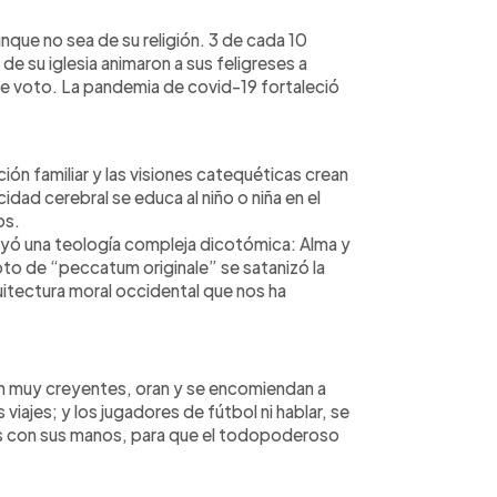
nque no sea de su religión. 3 de cada 10
 de su iglesia animaron a sus feligreses a
n de voto. La pandemia de covid-19 fortaleció
ición familiar y las visiones catequéticas crean
icidad cerebral se educa al niño o niña en el
os.
yó una teología compleja dicotómica: Alma y
pto de “peccatum originale” se satanizó la
uitectura moral occidental que nos ha
on muy creyentes, oran y se encomiendan a
viajes; y los jugadores de fútbol ni hablar, se
s con sus manos, para que el todopoderoso