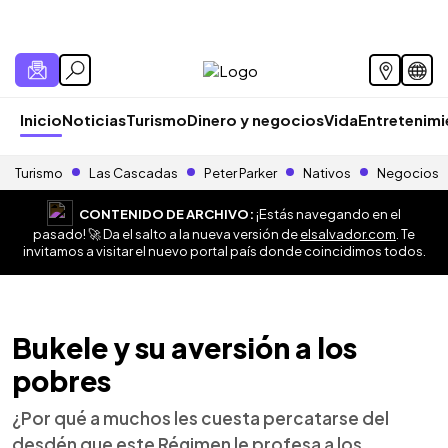
Inicio
Noticias
Turismo
Dinero y negocios
Vida
Entretenim
Turismo
Las Cascadas
Peter Parker
Nativos
Negocios
CONTENIDO DE ARCHIVO:
¡Estás navegando en el
pasado! 🚀 Da el salto a la nueva versión de
elsalvador.com
. Te
invitamos a visitar el nuevo portal país donde coincidimos todos.
Bukele y su aversión a los
pobres
¿Por qué a muchos les cuesta percatarse del
desdén que este Régimen le profesa a los