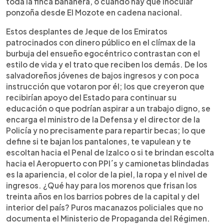
toda la finca bananera, o cuando hay que inocular
ponzoña desde El Mozote en cadena nacional.
Estos desplantes de Jeque de los Emiratos
patrocinados con dinero público en el clímax de la
burbuja del ensueño egocéntrico contrastan con el
estilo de vida y el trato que reciben los demás. De los
salvadoreños jóvenes de bajos ingresos y con poca
instrucción que votaron por él; los que creyeron que
recibirían apoyo del Estado para continuar su
educación o que podrían aspirar a un trabajo digno, se
encarga el ministro de la Defensa y el director de la
Policía y no precisamente para repartir becas; lo que
define si te bajan los pantalones, te vapulean y te
escoltan hacia el Penal de Izalco o si te brindan escolta
hacia el Aeropuerto con PPI´s y camionetas blindadas
es la apariencia, el color de la piel, la ropa y el nivel de
ingresos. ¿Qué hay para los morenos que frisan los
treinta años en los barrios pobres de la capital y del
interior del país? Puros macanazos policiales que no
documenta el Ministerio de Propaganda del Régimen.