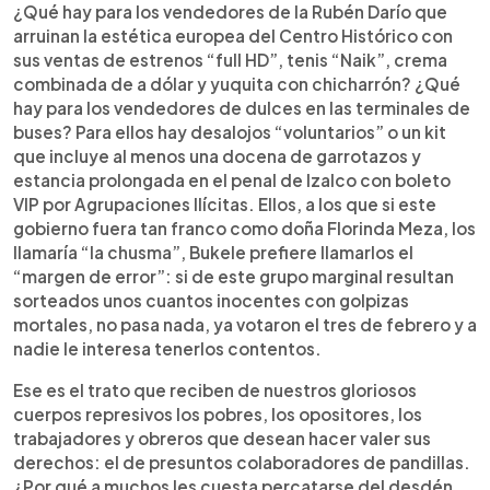
¿Qué hay para los vendedores de la Rubén Darío que
arruinan la estética europea del Centro Histórico con
sus ventas de estrenos “full HD”, tenis “Naik”, crema
combinada de a dólar y yuquita con chicharrón? ¿Qué
hay para los vendedores de dulces en las terminales de
buses? Para ellos hay desalojos “voluntarios” o un kit
que incluye al menos una docena de garrotazos y
estancia prolongada en el penal de Izalco con boleto
VIP por Agrupaciones Ilícitas. Ellos, a los que si este
gobierno fuera tan franco como doña Florinda Meza, los
llamaría “la chusma”, Bukele prefiere llamarlos el
“margen de error”: si de este grupo marginal resultan
sorteados unos cuantos inocentes con golpizas
mortales, no pasa nada, ya votaron el tres de febrero y a
nadie le interesa tenerlos contentos.
Ese es el trato que reciben de nuestros gloriosos
cuerpos represivos los pobres, los opositores, los
trabajadores y obreros que desean hacer valer sus
derechos: el de presuntos colaboradores de pandillas.
¿Por qué a muchos les cuesta percatarse del desdén