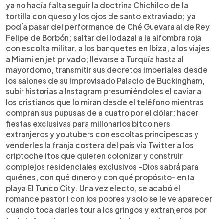
ya no hacía falta seguir la doctrina Chichilco de la
tortilla con queso y los ojos de santo extraviado; ya
podía pasar del performance de Ché Guevara al de Rey
Felipe de Borbón; saltar del lodazal a la alfombra roja
con escolta militar, a los banquetes en Ibiza, a los viajes
a Miami en jet privado; llevarse a Turquía hasta al
mayordomo, transmitir sus decretos imperiales desde
los salones de su improvisado Palacio de Buckingham,
subir historias a Instagram presumiéndoles el caviar a
los cristianos que lo miran desde el teléfono mientras
compran sus pupusas de a cuatro por el dólar; hacer
fiestas exclusivas para millonarios bitcoiners
extranjeros y youtubers con escoltas principescas y
venderles la franja costera del país vía Twitter a los
criptochelitos que quieren colonizar y construir
complejos residenciales exclusivos -Dios sabrá para
quiénes, con qué dinero y con qué propósito- en la
playa El Tunco City. Una vez electo, se acabó el
romance pastoril con los pobres y solo se le ve aparecer
cuando toca darles tour a los gringos y extranjeros por