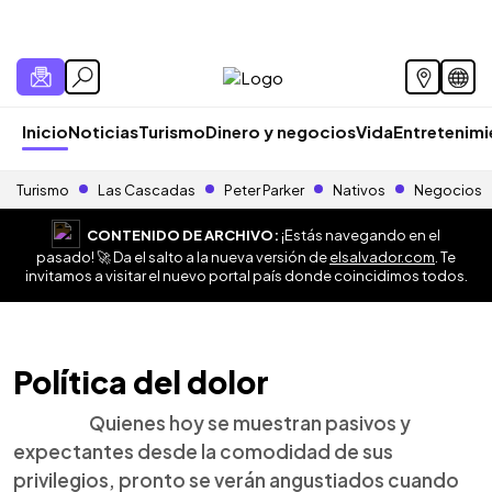
Inicio
Noticias
Turismo
Dinero y negocios
Vida
Entretenim
Turismo
Las Cascadas
Peter Parker
Nativos
Negocios
CONTENIDO DE ARCHIVO:
¡Estás navegando en el
pasado! 🚀 Da el salto a la nueva versión de
elsalvador.com
. Te
invitamos a visitar el nuevo portal país donde coincidimos todos.
Política del dolor
Quienes hoy se muestran pasivos y
expectantes desde la comodidad de sus
privilegios, pronto se verán angustiados cuando