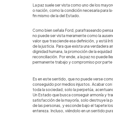
La paz suele ser vista como uno de los mayor
o nación, como la condición necesaria para la
fin mismo de la del Estado.
Como bien señala Ford, parafraseando pens
no puede ser vista meramente como la ausenc
valor que trasciende esa definición, y está ín
de la justicia. Para que exista una verdadera a
dignidad humana, la promoción de la equidad y 
reconciliación. Por ende, a la paz no puede lle
permanente trabajo y compromiso por parte
Es en este sentido, que no puede verse como 
conseguido por medios injustos. Acabar con la
toda la sociedad, solo la perpetúa, acentuand
Un Estado que busca conseguir armonía y tran
satisfacción de la mayoría, solo destruye la p
de las personas, y esconde bajo el tapete lo
entereza. Incluso, viéndolo en un sentido pu