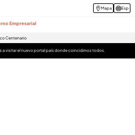
Mapa
Esp
rno Empresarial
ico Centenario
os a visitar el nuevo portal país donde coincidimos todos.