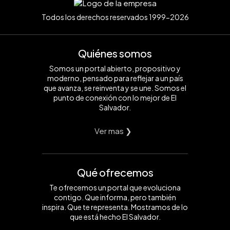
Todos los derechos reservados 1999-2026
Quiénes somos
Somos un portal abierto, propositivo y
moderno, pensado para reflejar a un país
que avanza, se reinventa y se une. Somos el
punto de conexión con lo mejor de El
Salvador.
Ver mas ❯
Qué ofrecemos
Te ofrecemos un portal que evoluciona
contigo. Que informa, pero también
inspira. Que te representa. Mostramos de lo
que está hecho El Salvador.