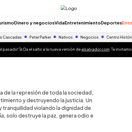
urismo
Dinero y negocios
Vida
Entretenimiento
Deportes
Ento
s Cascadas
Peter Parker
Nativos
Negocios
Centro Histór
 pasado! 🚀 Da el salto a la nueva versión de
elsalvador.com
. Te invitam
a de la represión de toda la sociedad,
timiento y destruyendo la justicia. Un
tranquilidad violando la dignidad de
a, solo destruye la paz, genera odio e