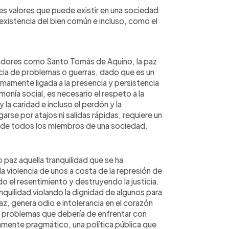
es valores que puede existir en una sociedad
 existencia del bien común e incluso, como el
adores como Santo Tomás de Aquino, la paz
ia de problemas o guerras, dado que es un
timamente ligada a la presencia y persistencia
rmonía social, es necesario el respeto a la
la caridad e incluso el perdón y la
garse por atajos ni salidas rápidas, requiere un
 de todos los miembros de una sociedad.
paz aquella tranquilidad que se ha
 violencia de unos a costa de la represión de
o el resentimiento y destruyendo la justicia.
quilidad violando la dignidad de algunos para
az, genera odio e intolerancia en el corazón
s problemas que debería de enfrentar con
ramente pragmático, una política pública que