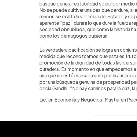
busque generar estabilidad social por medio d
No se puede cultivar una paz que perdure, si 
rencor, se exalta la violencia del Estado y se
aparente “paz” durará lo que dure la fuerza re
sociedad obnubilada, que como la historia ha
como los demagogos quisieran.
La verdadera pacificación se logra en conjunt
medida que reconozcamos que esta es fruto de 
promoción de la dignidad de todas las person
duradera. Es momento en que empecemos a tr
una que no esté marcada solo por la ausencia 
por una búsqueda genuina de prosperidad pa
decía Gandhi: “No hay caminos para la paz, la
Lic. en Economía y Negocios, Master en Psi