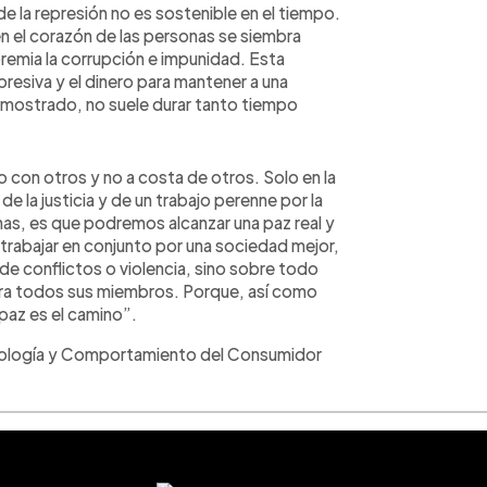
e la represión no es sostenible en el tiempo.
en el corazón de las personas se siembra
 premia la corrupción e impunidad. Esta
presiva y el dinero para mantener a una
 mostrado, no suele durar tanto tiempo
o con otros y no a costa de otros. Solo en la
la justicia y de un trabajo perenne por la
as, es que podremos alcanzar una paz real y
abajar en conjunto por una sociedad mejor,
de conflictos o violencia, sino sobre todo
ra todos sus miembros. Porque, así como
 paz es el camino”.
cología y Comportamiento del Consumidor