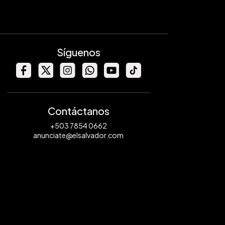
Síguenos
Contáctanos
+503 7854 0662
anunciate@elsalvador.com