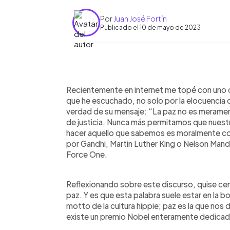
Por
Juan José Fortín
Publicado el 10 de mayo de 2023
0:00
Facebook
Twitter
►
Escuchar artículo
Recientemente en internet me topé con uno 
que he escuchado, no solo por la elocuencia d
verdad de su mensaje: “La paz no es meramente
de justicia. Nunca más permitamos que nuest
hacer aquello que sabemos es moralmente co
por Gandhi, Martin Luther King o Nelson Mandel
Force One.
Reflexionando sobre este discurso, quise ce
paz. Y es que esta palabra suele estar en la 
motto de la cultura hippie; paz es la que nos
existe un premio Nobel enteramente dedicad