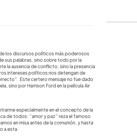
WhatsApp
Copiar link
de los discursos políticos más poderosos
e sus palabras, sino sobre todo por la
 la ausencia de conflicto, sino la presencia
ros intereses políticos nos detengan de
rrecto”. Este certero mensaje no fue dado
a, sino por Harrison Ford en la película Air
ntrarme especialmente en el concepto de la
boca de todos: “amor y paz” reza el famoso
 damos en misa antes de la comunión, y hasta
o a esta.