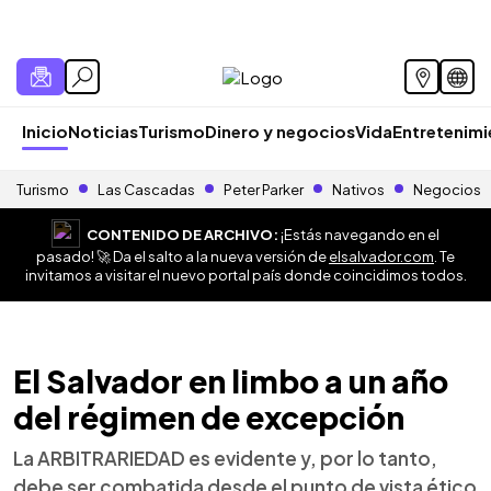
Inicio
Noticias
Turismo
Dinero y negocios
Vida
Entretenim
Turismo
Las Cascadas
Peter Parker
Nativos
Negocios
CONTENIDO DE ARCHIVO:
¡Estás navegando en el
pasado! 🚀 Da el salto a la nueva versión de
elsalvador.com
. Te
invitamos a visitar el nuevo portal país donde coincidimos todos.
El Salvador en limbo a un año
del régimen de excepción
La ARBITRARIEDAD es evidente y, por lo tanto,
debe ser combatida desde el punto de vista ético