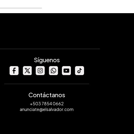
Síguenos
Contáctanos
+503 7854 0662
anunciate@elsalvador.com