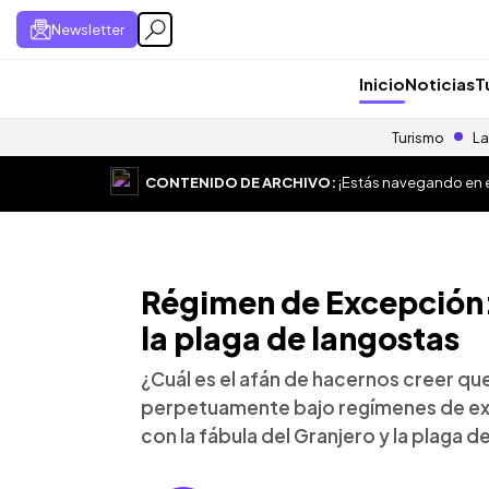
Newsletter
Inicio
Noticias
T
Turismo
La
CONTENIDO DE ARCHIVO:
¡Estás navegando en el
Régimen de Excepción: 
la plaga de langostas
¿Cuál es el afán de hacernos creer 
perpetuamente bajo regímenes de ex
con la fábula del Granjero y la plaga d