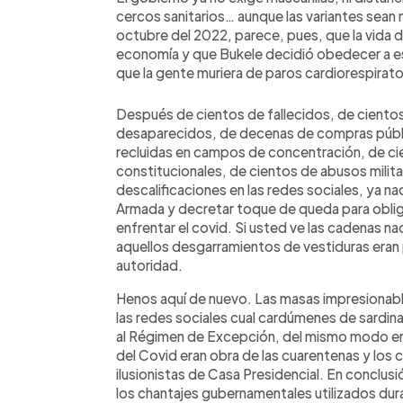
cercos sanitarios… aunque las variantes sean 
octubre del 2022, parece, pues, que la vida d
economía y que Bukele decidió obedecer a e
que la gente muriera de paros cardiorespirator
Después de cientos de fallecidos, de cientos
desaparecidos, de decenas de compras públi
recluidas en campos de concentración, de ci
constitucionales, de cientos de abusos militare
descalificaciones en las redes sociales, ya nad
Armada y decretar toque de queda para obliga
enfrentar el covid. Si usted ve las cadenas 
aquellos desgarramientos de vestiduras eran 
autoridad.
Henos aquí de nuevo. Las masas impresionable
las redes sociales cual cardúmenes de sardinas
al Régimen de Excepción, del mismo modo en q
del Covid eran obra de las cuarentenas y los c
ilusionistas de Casa Presidencial. En conclusi
los chantajes gubernamentales utilizados du