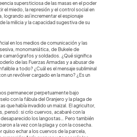
eencia supersticiosa de las masas en el poder
r el miedo, la represión y el control social en
a, logrando así incrementar el espionaje
 la milicia y la capacidad sugestiva de su
cial en los medios de comunicación y las
obsesiva, monomaniática, de Bukele de
e camarógrafos y soldados. ¿Qué significa
 poderío de las Fuerzas Armadas y a abusar de
alible a todo? ¿Cuál es el mensaje subliminal
 con un revólver cargado en la mano? ¿Es un
emos permanecer perpetuamente bajo
lo con la fábula del Granjero y la plaga de
s que había invadido un maizal. El agricultor,
 pensó: si crío cuervos, acabaré con la
n desaparecido los langostas… Pero también
aron a la vez con la plaga y con la cosecha.
 quiso echar a los cuervos de la parcela,