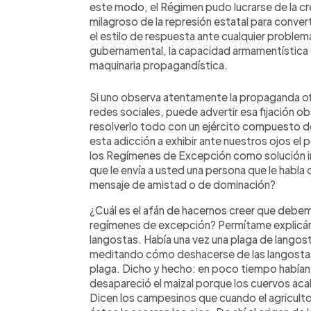
este modo, el Régimen pudo lucrarse de la cr
milagroso de la represión estatal para converti
el estilo de respuesta ante cualquier problem
gubernamental, la capacidad armamentística de
maquinaria propagandística.
Si uno observa atentamente la propaganda ofi
redes sociales, puede advertir esa fijación 
resolverlo todo con un ejército compuesto d
esta adicción a exhibir ante nuestros ojos el
los Regímenes de Excepción como solución inf
que le envía a usted una persona que le habla
mensaje de amistad o de dominación?
¿Cuál es el afán de hacernos creer que deb
regímenes de excepción? Permítame explicárse
langostas. Había una vez una plaga de langosta
meditando cómo deshacerse de las langostas,
plaga. Dicho y hecho: en poco tiempo había
desapareció el maizal porque los cuervos acab
Dicen los campesinos que cuando el agricultor