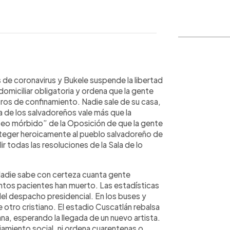
WhatsApp
Copiar link
de coronavirus y Bukele suspende la libertad
domiciliar obligatoria y ordena que la gente
tros de confinamiento. Nadie sale de su casa,
a de los salvadoreños vale más que la
o mórbido” de la Oposición de que la gente
roteger heroicamente al pueblo salvadoreño de
r todas las resoluciones de la Sala de lo
Nadie sabe con certeza cuanta gente
ántos pacientes han muerto. Las estadísticas
el despacho presidencial. En los buses y
otro cristiano. El estadio Cuscatlán rebalsa
ana, esperando la llegada de un nuevo artista.
ciamiento social, ni ordena cuarentenas o