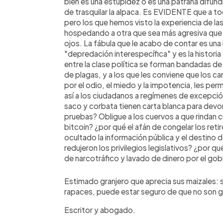
bien es una estupidez o es una patraña difun
de trasquilar la alpaca. Es EVIDENTE que a to
pero los que hemos visto la experiencia de la
hospedando a otra que sea más agresiva que 
ojos. La fábula que le acabo de contar es un
"depredación interespecífica" y es la historia
entre la clase política se forman bandadas 
de plagas, y a los que les conviene que los
por el odio, el miedo y la impotencia, les pe
así a los ciudadanos a regímenes de excepci
saco y corbata tienen carta blanca para dev
pruebas? Obligue a los cuervos a que rindan 
bitcoin? ¿por qué el afán de congelar los ret
ocultado la información pública y el destino 
redujeron los privilegios legislativos? ¿por q
de narcotráfico y lavado de dinero por el go
Estimado granjero que aprecia sus maizales:
rapaces, puede estar seguro de que no son g
Escritor y abogado.