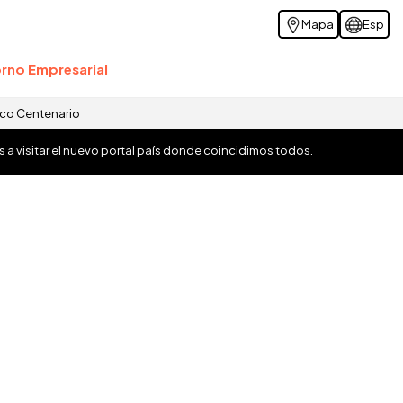
Mapa
Esp
rno Empresarial
ico Centenario
os a visitar el nuevo portal país donde coincidimos todos.