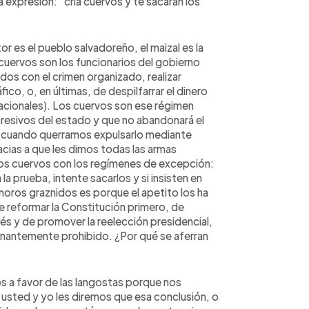
la expresión: "cría cuervos y te sacarán los
tor es el pueblo salvadoreño, el maizal es la
os cuervos son los funcionarios del gobierno
dos con el crimen organizado, realizar
ico, o, en últimas, de despilfarrar el dinero
rnacionales). Los cuervos son ese régimen
epresivos del estado y que no abandonará el
e, cuando querramos expulsarlo mediante
acias a que les dimos todas las armas
tos cuervos con los regímenes de excepción:
 la prueba, intente sacarlos y si insisten en
onoros graznidos es porque el apetito los ha
reformar la Constitución primero, de
ués y de promover la reelección presidencial,
inantemente prohibido. ¿Por qué se aferran
s a favor de las langostas porque nos
usted y yo les diremos que esa conclusión, o