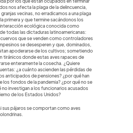
dida por los que están ocupados en terminar
dos nos afecta la plaga de la delincuencia,
s granjas vecinas, no erradicamos a una plaga
la primera y que termine sacándonos los
a interacción ecológica conocida como
 de todas las dictaduras latinoamericanas:
de cuervos que se venden como controladores
 campesinos se desesperen y que, dominados,
rmitan apoderarse de los cultivos; sometiendo
ón tiránicos donde estas aves rapaces de
orarse enteramente la cosecha. ¿Quiere
cuentas: ¿a cuánto ascienden las pérdidas de
iros anticipados de pensiones? ¿por qué han
de los fondos de la pandemia? ¿por qué no se
ué no investigan a los funcionarios acusados
bierno de los Estados Unidos?
 si sus pájaros se comportan como aves
olondrinas.