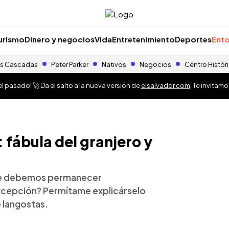
urismo
Dinero y negocios
Vida
Entretenimiento
Deportes
Ento
s Cascadas
Peter Parker
Nativos
Negocios
Centro Histór
 pasado! 🚀 Da el salto a la nueva versión de
elsalvador.com
. Te invitam
fábula del granjero y
que debemos permanecer
cepción? Permítame explicárselo
e langostas.