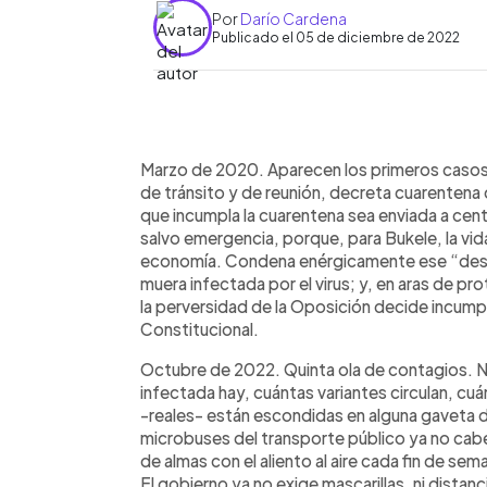
Por
Darío Cardena
Publicado el 05 de diciembre de 2022
0:00
Facebook
Twitter
►
Escuchar artículo
Marzo de 2020. Aparecen los primeros casos 
de tránsito y de reunión, decreta cuarentena 
que incumpla la cuarentena sea enviada a cen
salvo emergencia, porque, para Bukele, la vid
economía. Condena enérgicamente ese “dese
muera infectada por el virus; y, en aras de p
la perversidad de la Oposición decide incumpli
Constitucional.
Octubre de 2022. Quinta ola de contagios. 
infectada hay, cuántas variantes circulan, cu
-reales- están escondidas en alguna gaveta d
microbuses del transporte público ya no cabe 
de almas con el aliento al aire cada fin de sem
El gobierno ya no exige mascarillas, ni distan