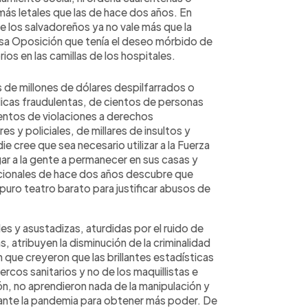
más letales que las de hace dos años. En
e los salvadoreños ya no vale más que la
sa Oposición que tenía el deseo mórbido de
ios en las camillas de los hospitales.
 de millones de dólares despilfarrados o
cas fraudulentas, de cientos de personas
entos de violaciones a derechos
s y policiales, de millares de insultos y
ie cree que sea necesario utilizar a la Fuerza
r a la gente a permanecer en sus casas y
nacionales de hace dos años descubre que
puro teatro barato para justificar abusos de
s y asustadizas, aturdidas por el ruido de
, atribuyen la disminución de la criminalidad
ue creyeron que las brillantes estadísticas
ercos sanitarios y no de los maquillistas e
ón, no aprendieron nada de la manipulación y
rante la pandemia para obtener más poder. De