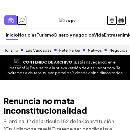
Inicio
Noticias
Turismo
Dinero y negocios
Vida
Entretenim
Turismo
Las Cascadas
Peter Parker
Nativos
Negocios
CONTENIDO DE ARCHIVO:
¡Estás navegando en el
pasado! 🚀 Da el salto a la nueva versión de
elsalvador.com
. Te
invitamos a visitar el nuevo portal país donde coincidimos todos.
Renuncia no mata
inconstitucionalidad
El ordinal 1º del artículo 152 de la Constitución
(Cn.) dispone que NO puede ser candidato a