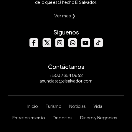
de lo que está hecho El Salvador.
Ver mas ❯
Síguenos
Contáctanos
+503 7854 0662
anunciate@elsalvador.com
Inicio
Turismo
Noticias
Vida
Entretenimiento
Deportes
Dinero y Negocios