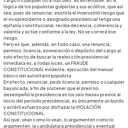
cargo o cualquier otra ridiculez: es entendible, en la
lógica de los populistas golpistas y sus acólitos, que así
sea, pues de renunciar, existiría el inverosímil riesgo que
el vicepresidente o designado presidencial tenga una
epifanía constitucional, reciba decencia, coherencia y
valentía y actúe conforme a la ley. No se correrá ese
riesgo.
Pero es que, además, en todo caso, una renuncia,
permiso, licencia, exoneración o depósito del cargo al
solo efecto de buscar la reelección presidencial
inmediata es, a todas luces, un FRAUDE
CONSTITUCIONAL evidente, ejecución del manual
básico del autoritario populista.
En efecto, renunciar, pedir licencia, permiso o cualquier
bayuncada, a fin de sostener que el presi no
desempeñó la presidencia en los seis meses previos al
inicio del período presidencial, es únicamente un burdo
y estéril esfuerzo por disfrazar la VIOLACIÓN
CONSTITUCIONAL.
Así que, vean como lo vean, lo argumenten como lo
argumenten, la candidatura presidencial y eventual