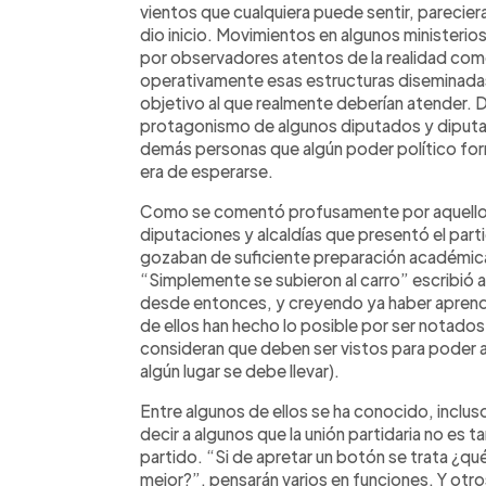
vientos que cualquiera puede sentir, parecier
dio inicio. Movimientos en algunos ministerios
por observadores atentos de la realidad com
operativamente esas estructuras diseminadas a
objetivo al que realmente deberían atender. 
protagonismo de algunos diputados y diputada
demás personas que algún poder político for
era de esperarse.
Como se comentó profusamente por aquellos 
diputaciones y alcaldías que presentó el par
gozaban de suficiente preparación académica n
“Simplemente se subieron al carro” escribió a
desde entonces, y creyendo ya haber aprend
de ellos han hecho lo posible por ser notados 
consideran que deben ser vistos para poder a
algún lugar se debe llevar).
Entre algunos de ellos se ha conocido, inclu
decir a algunos que la unión partidaria no es t
partido. “Si de apretar un botón se trata ¿q
mejor?”, pensarán varios en funciones. Y otr