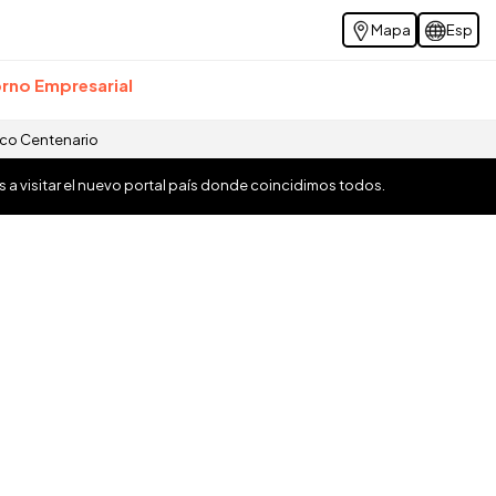
Mapa
Esp
rno Empresarial
ico Centenario
os a visitar el nuevo portal país donde coincidimos todos.