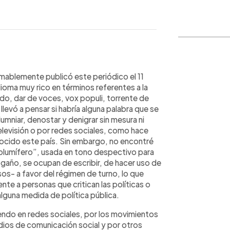
WhatsApp
Copiar link
amablemente publicó este periódico el 11
ioma muy rico en términos referentes a la
do, dar de voces, vox populi, torrente de
evó a pensar si habría alguna palabra que se
lumniar, denostar y denigrar sin mesura ni
elevisión o por redes sociales, como hace
nocido este país. Sin embargo, no encontré
“plumífero”, usada en tono despectivo para
ogaño, se ocupan de escribir, de hacer uso de
s- a favor del régimen de turno, lo que
ente a personas que critican las políticas o
guna medida de política pública.
iendo en redes sociales, por los movimientos
edios de comunicación social y por otros