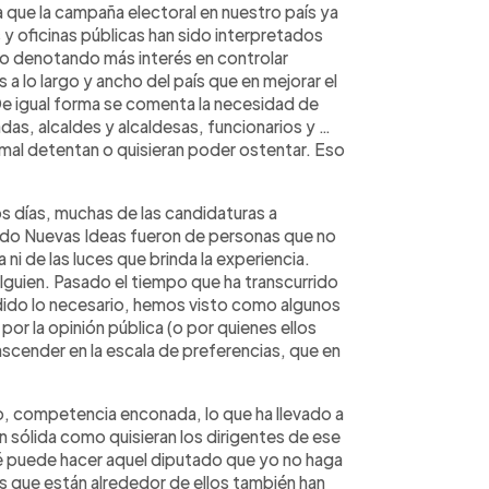
a que la campaña electoral en nuestro país ya
 y oficinas públicas han sido interpretados
o denotando más interés en controlar
 lo largo y ancho del país que en mejorar el
De igual forma se comenta la necesidad de
s, alcaldes y alcaldesas, funcionarios y …
mal detentan o quisieran poder ostentar. Eso
días, muchas de las candidaturas a
tido Nuevas Ideas fueron de personas que no
i de las luces que brinda la experiencia.
lguien. Pasado el tiempo que ha transcurrido
ido lo necesario, hemos visto como algunos
por la opinión pública (o por quienes ellos
scender en la escala de preferencias, que en
so, competencia enconada, lo que ha llevado a
an sólida como quisieran los dirigentes de ese
ué puede hacer aquel diputado que yo no haga
os que están alrededor de ellos también han