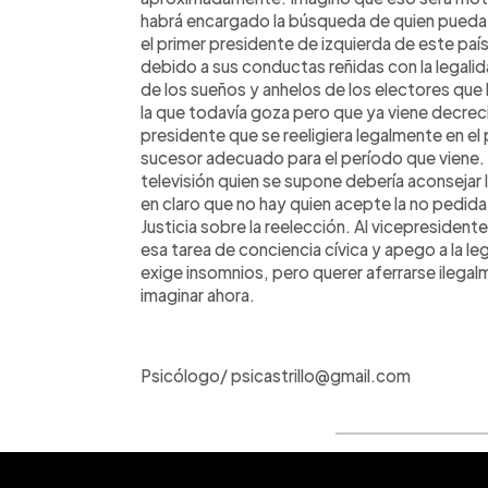
habrá encargado la búsqueda de quien pueda s
el primer presidente de izquierda de este paí
debido a sus conductas reñidas con la legalida
de los sueños y anhelos de los electores que 
la que todavía goza pero que ya viene decrecie
presidente que se reeligiera legalmente en e
sucesor adecuado para el período que viene. E
televisión quien se supone debería aconsejar l
en claro que no hay quien acepte la no pedid
Justicia sobre la reelección. Al vicepresiden
esa tarea de conciencia cívica y apego a la l
exige insomnios, pero querer aferrarse ilega
imaginar ahora.
Psicólogo/ psicastrillo@gmail.com