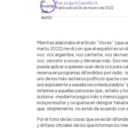
Por
Jorge A Castrillo H.
Publicado el 26 de marzo de 2022
0:00
Facebook
Twitter
►
Escuchar artículo
Mientras elaboraba el artículo “Voces” (que 
marzo 2022) me di con que el español es un id
voz: voz argentina, voz cantante, voz de man
voz, secreto a voces y decenas más. Eso me ll
pueda aplicar a quienes usan de la voz para ca
reserva en programas difundidos por radio, t
uno de los más rastreros políticos que ha co
una equivalente a aquella recordada palabra 
referirse a aquellas personas que, antaño y h
la pluma –mediante pagos más o menos jugoso
incluye insultar y ocuparse en denigrar falsam
que, simplemente, no están de acuerdo con al
Por el tono de las cosas que se están difund
y énfasis oficiales de los que informan los m