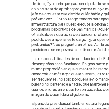
de decir, “yo creía que para ser diputado se r
solo se trata de aprobar proyectos que ya ma
jefe de orquesta que decide quién habla y qui
próxima vez”. “Si no tengo fondos para ejec
infraestructura para que lo ejecute la oficina 
programas deportivos de San Marcos) ¿quién
otra alcaldesa que goza de atención preferen
podido desempeñar este cargo, ¿por qué no p
prebendas?”, se preguntarán otros. Así, la com
posiciones se empezará a sentir con más inte
Las responsabilidades de conducción del Es
desempeñan esas funciones. En gran parte po
misma proporción en que aumentan las respon
democrática más larga que la nuestra, las ro
ser frecuentes, no solo porque la ley lo mand
puesto no pertenece a nadie, que manteners
que los errores en el puesto son pagados por
imagen de quien lidera el gobierno.
El período presidencial también estará llegan
aproximadamente. Imagino que eso será moti