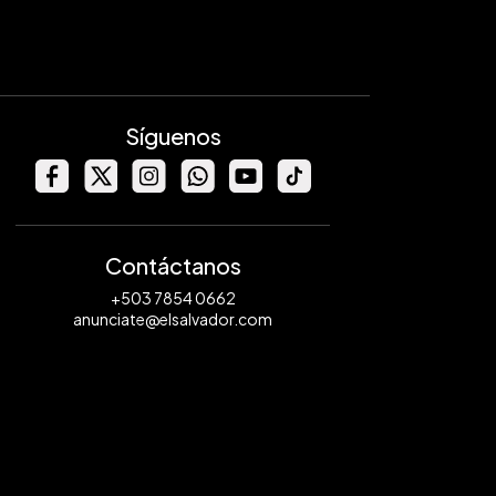
Síguenos
Contáctanos
+503 7854 0662
anunciate@elsalvador.com