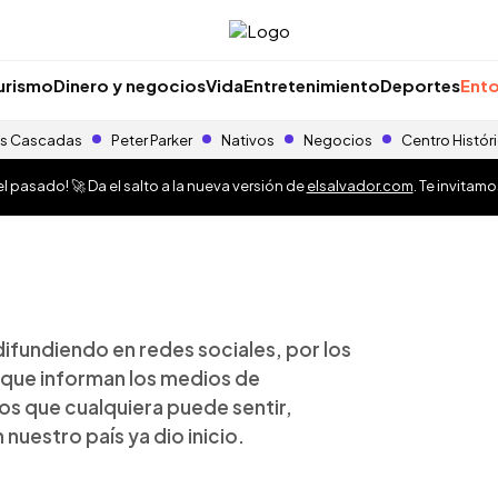
urismo
Dinero y negocios
Vida
Entretenimiento
Deportes
Ento
s Cascadas
Peter Parker
Nativos
Negocios
Centro Histór
 pasado! 🚀 Da el salto a la nueva versión de
elsalvador.com
. Te invitam
difundiendo en redes sociales, por los
s que informan los medios de
os que cualquiera puede sentir,
nuestro país ya dio inicio.