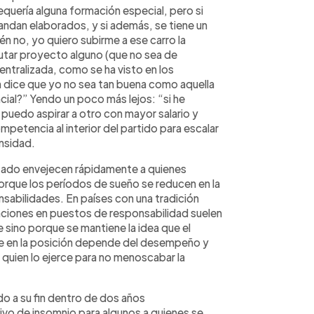
equería alguna formación especial, pero si
ndan elaborados, y si además, se tiene un
én no, yo quiero subirme a ese carro la
utar proyecto alguno (que no sea de
centralizada, como se ha visto en los
 dice que yo no sea tan buena como aquella
cial?” Yendo un poco más lejos: “si he
uedo aspirar a otro con mayor salario y
petencia al interior del partido para escalar
nsidad.
tado envejecen rápidamente a quienes
rque los períodos de sueño se reducen en la
sabilidades. En países con una tradición
taciones en puestos de responsabilidad suelen
e sino porque se mantiene la idea que el
e en la posición depende del desempeño y
 quien lo ejerce para no menoscabar la
do a su fin dentro de dos años
vo de insomnio para algunos a quienes se