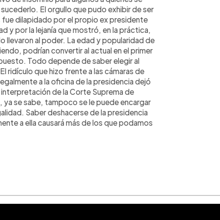
ucederlo. El orgullo que pudo exhibir de ser
s fue dilapidado por el propio ex presidente
d y por la lejanía que mostró, en la práctica,
lo llevaron al poder. La edad y popularidad de
ndo, podrían convertir al actual en el primer
l puesto. Todo depende de saber elegir al
l ridículo que hizo frente a las cámaras de
egalmente a la oficina de la presidencia dejó
a interpretación de la Corte Suprema de
te, ya se sabe, tampoco se le puede encargar
egalidad. Saber deshacerse de la presidencia
lmente a ella causará más de los que podamos