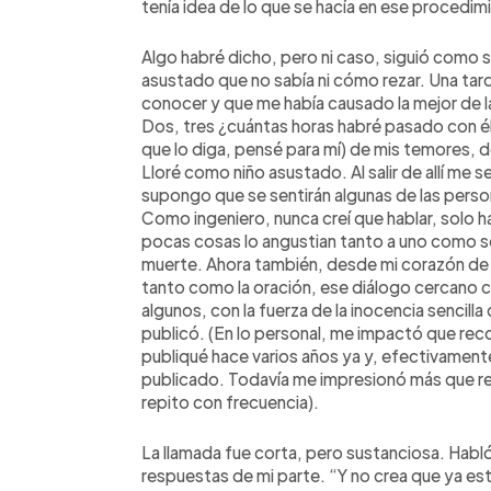
tenía idea de lo que se hacía en ese procedim
Algo habré dicho, pero ni caso, siguió como 
asustado que no sabía ni cómo rezar. Una ta
conocer y que me había causado la mejor de l
Dos, tres ¿cuántas horas habré pasado con él
que lo diga, pensé para mí) de mis temores, d
Lloré como niño asustado. Al salir de allí me s
supongo que se sentirán algunas de las perso
Como ingeniero, nunca creí que hablar, solo hab
pocas cosas lo angustian tanto a uno como sen
muerte. Ahora también, desde mi corazón de i
tanto como la oración, ese diálogo cercano c
algunos, con la fuerza de la inocencia sencilla
publicó. (En lo personal, me impactó que recor
publiqué hace varios años ya y, efectivamente
publicado. Todavía me impresionó más que re
repito con frecuencia).
La llamada fue corta, pero sustanciosa. Habló
respuestas de mi parte. “Y no crea que ya es