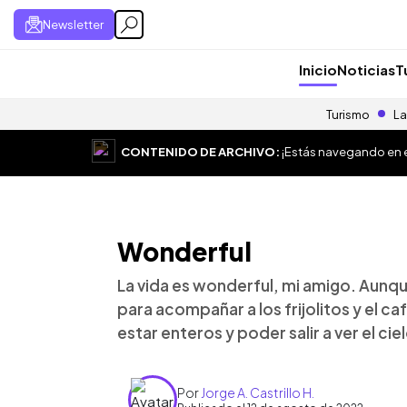
Newsletter
Inicio
Noticias
T
Turismo
La
CONTENIDO DE ARCHIVO:
¡Estás navegando en el
Wonderful
La vida es wonderful, mi amigo. Aunqu
para acompañar a los frijolitos y el ca
estar enteros y poder salir a ver el ci
Por
Jorge A. Castrillo H.