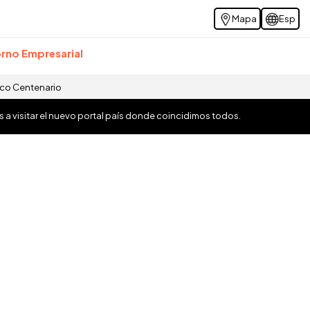
Mapa
Esp
rno Empresarial
ico Centenario
os a visitar el nuevo portal país donde coincidimos todos.