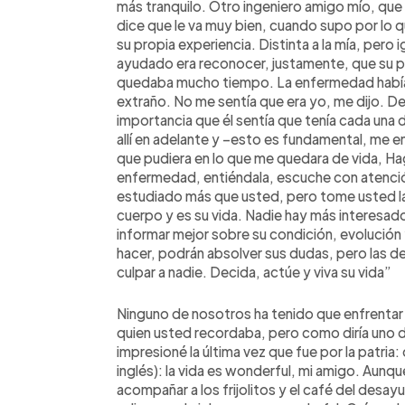
más tranquilo. Otro ingeniero amigo mío, que
dice que le va muy bien, cuando supo por lo
su propia experiencia. Distinta a la mía, pero i
ayudado era reconocer, justamente, que su pr
quedaba mucho tiempo. La enfermedad había c
extraño. No me sentía que era yo, me dijo. D
importancia que él sentía que tenía cada una d
allí en adelante y –esto es fundamental, me 
que pudiera en lo que me quedara de vida, Ha
enfermedad, entiéndala, escuche con atenció
estudiado más que usted, pero tome usted la
cuerpo y es su vida. Nadie hay más interesa
informar mejor sobre su condición, evolución
hacer, podrán absolver sus dudas, pero las d
culpar a nadie. Decida, actúe y viva su vida”
Ninguno de nosotros ha tenido que enfrentar e
quien usted recordaba, pero como diría uno d
impresioné la última vez que fue por la patria
inglés): la vida es wonderful, mi amigo. Aunq
acompañar a los frijolitos y el café del desay