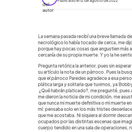
Publicado el 12 de agosto de 2022
0:00
Facebook
Twitter
►
Escuchar artículo
La semana pasada recibí una breve llamada de 
necrológico lo había tocado de cerca, me dij
porque hay pocas cosas que angustien más a 
cercanía de su propia muerte. Y yo la he senti
Pregunta retórica la anterior, pues sin espe
su artículo la nota de un párroco. Pues la busq
que el párroco Paredes agradece a esa persona 
plática larga y solitaria que tuvimos, ya Bobby
¿Qué habrán platicado?, me pregunté, pues a
me dieron la noticia de mi condición, me asus
que nunca mi muerte definitiva o mi muerte en 
mí: pensaba solo en los más tristes desenlac
que me acostaba. Ni siquiera al dormir desc
ocupados por las distintas escenas que imagi
cuerpo tendido en una sala de operaciones,