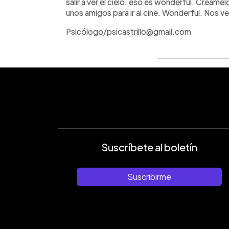
salir a ver el cielo, eso es wonderful. Créam
unos amigos para ir al cine. Wonderful. Nos v
Psicólogo/psicastrillo@gmail.com
Suscríbete al boletín
Suscribirme