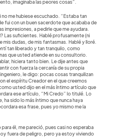
iento, imaginaba las peores cosas”.
si no me hubiese escuchado. “Estaba tan
rde fui con un buen sacerdote que acababa de
as impresiones, a pedirle que me ayudara.
? Las suficientes. Hablé profusamente (ni
e mis dudas, de mis fantasmas. Hablé y lloré.
entí tan liberado y tan tranquilo, como
nas que usted atiende en su consultorio.
lar, hiciera tanto bien. Le dije antes que
tir con fuerza la cercanía de su propia
ngeniero, le digo: pocas cosas tranquilizan
on el espíritu Creador en el que creemos
 como usted dijo en el más íntimo artículo que
dara ese artículo, “Mi Credo” lo titulé. Lo
, ha sido lo más íntimo que nunca haya
cordara esa frase, pues yo mismo me la
 para él, me pareció, pues casi no esperaba
toy fuera de peligro, pero ya estoy viviendo