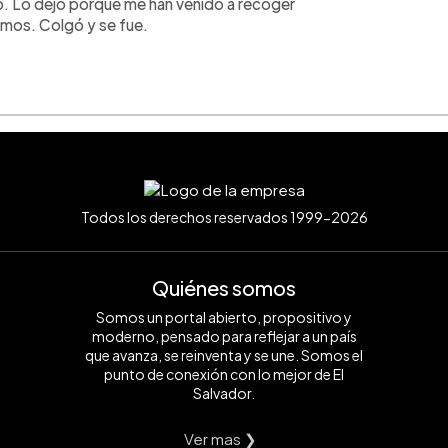
elo. Lo dejo porque me han venido a recoger
emos. Colgó y se fue.
Todos los derechos reservados 1999-2026
Quiénes somos
Somos un portal abierto, propositivo y
moderno, pensado para reflejar a un país
que avanza, se reinventa y se une. Somos el
punto de conexión con lo mejor de El
Salvador.
Ver mas ❯