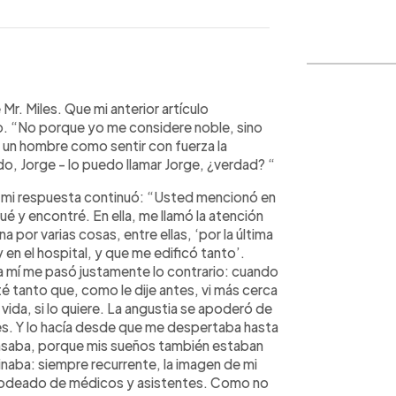
WhatsApp
Copiar link
Mr. Miles. Que mi anterior artículo
o. “No porque yo me considere noble, sino
un hombre como sentir con fuerza la
do, Jorge - lo puedo llamar Jorge, ¿verdad? “
rar mi respuesta continuó: “Usted mencionó en
ué y encontré. En ella, me llamó la atención
por varias cosas, entre ellas, ‘por la última
 en el hospital, y que me edificó tanto’.
 mí me pasó justamente lo contrario: cuando
té tanto que, como le dije antes, vi más cerca
vida, si lo quiere. La angustia se apoderó de
es. Y lo hacía desde que me despertaba hasta
ansaba, porque mis sueños también estaban
naba: siempre recurrente, la imagen de mi
 rodeado de médicos y asistentes. Como no