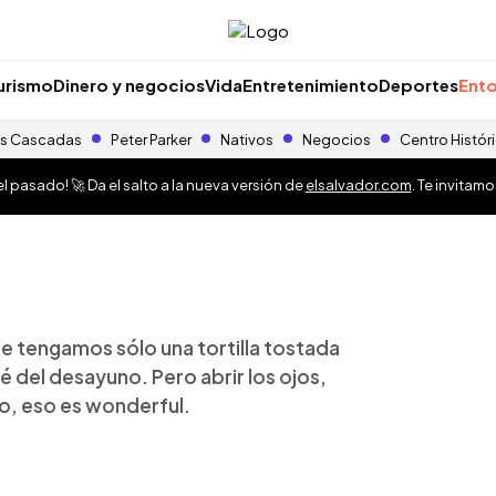
urismo
Dinero y negocios
Vida
Entretenimiento
Deportes
Ento
s Cascadas
Peter Parker
Nativos
Negocios
Centro Histór
 pasado! 🚀 Da el salto a la nueva versión de
elsalvador.com
. Te invitam
e tengamos sólo una tortilla tostada
fé del desayuno. Pero abrir los ojos,
elo, eso es wonderful.