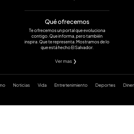
Qué ofrecemos
Te ofrecemos un portal que evoluciona
contigo. Que informa, pero también
inspira. Que te representa. Mostramos de lo
que está hecho El Salvador.
Ver mas ❯
smo
Noticias
Vida
Entretenimiento
Deportes
Dine