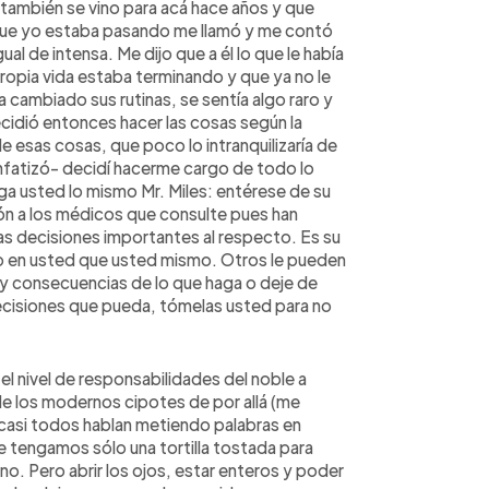
 también se vino para acá hace años y que
 que yo estaba pasando me llamó y me contó
gual de intensa. Me dijo que a él lo que le había
opia vida estaba terminando y que ya no le
ambiado sus rutinas, se sentía algo raro y
ecidió entonces hacer las cosas según la
e esas cosas, que poco lo intranquilizaría de
enfatizó- decidí hacerme cargo de todo lo
ga usted lo mismo Mr. Miles: entérese de su
n a los médicos que consulte pues han
s decisiones importantes al respecto. Es su
do en usted que usted mismo. Otros le pueden
 y consecuencias de lo que haga o deje de
ecisiones que pueda, tómelas usted para no
l nivel de responsabilidades del noble a
e los modernos cipotes de por allá (me
: casi todos hablan metiendo palabras en
ue tengamos sólo una tortilla tostada para
uno. Pero abrir los ojos, estar enteros y poder