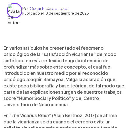
Por
Oscar Picardo Joao
Publicado el 10 de septiembre de 2023
0:00
►
Escuchar artículo
En varios artículos he presentado el fenómeno
psicológico de la “satisfacción vicariante” de modo
sintético; en esta reflexión tengo la intención de
profundizar más sobre este concepto, el cual fue
introducido en nuestro medio por el reconocido
psicólogo Joaquín Samayoa. Valga la aclaración que
existe poca bibliografía y base teórica, de tal modo que
parte de las explicaciones surgen de nuestros trabajos
sobre “Humor Social y Político” y del Centro
Universitario de Neurociencia.
En “
The Vicarius Brain
” (Alain Berthoz, 2017) se afirma
que la vicarianza se da cuando el cerebro evita un
callejón sin salida sustituyendo un proceso o función