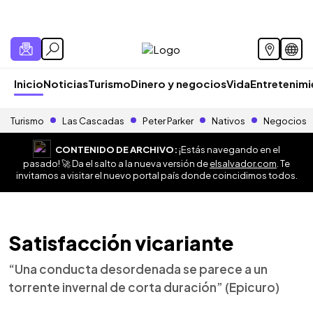
Inicio
Noticias
Turismo
Dinero y negocios
Vida
Entretenim
Turismo
Las Cascadas
Peter Parker
Nativos
Negocios
CONTENIDO DE ARCHIVO:
¡Estás navegando en el
pasado! 🚀 Da el salto a la nueva versión de
elsalvador.com
. Te
invitamos a visitar el nuevo portal país donde coincidimos todos.
Satisfacción vicariante
“Una conducta desordenada se parece a un
torrente invernal de corta duración” (Epicuro)