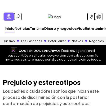
Inicio
Noticias
Turismo
Dinero y negocios
Vida
Entretenim
Turismo
Las Cascadas
Peter Parker
Nativos
Negocios
CONTENIDO DE ARCHIVO:
¡Estás navegando en el
pasado! 🚀 Da el salto a la nueva versión de
elsalvador.com
. Te
invitamos a visitar el nuevo portal país donde coincidimos todos.
Prejuicio y estereotipos
Los padres o cuidadores son los que inician este
proceso de discriminación con la posterior
conformación de prejuicios y estereotipos.