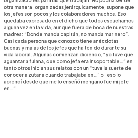
organizaciones para las que trabajan. No podría ser de
otra manera: organizadas jerárquicamente, supone que
los jefes son pocos y los colaboradores muchos. Eso
quedaba expresado en el dicho que todos escuchamos
alguna vez en la vida, aunque fuera de boca de nuestras
madres: “Donde manda capitán, no manda marinero”.
Casi cada persona que conozco tiene anécdotas
buenas y malas de los jefes que ha tenido durante su
vida laboral. Algunas comienzan diciendo, “yo tuve que
aguantar a fulana, que como jefa era insoportable…” en
tanto otros inician sus relatos con un “tuve la suerte de
conocer a zutana cuando trabajaba en…” o “eso lo
aprendí desde que me lo enseñó mengano fue mi jefe
en…”