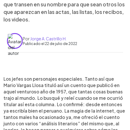
que transen en su nombre para que sean otros los
que aparezcan en las actas, las listas, los recibos,
los videos.
Por
Jorge A. Castrillo H.
Publicado el 22 de julio de 2022
0:00
►
Escuchar artículo
Los jefes son personajes especiales. Tanto así que
Mario Vargas Llosa tituló así un cuento que publicó en
aquel venturoso año de 1957, que tantas cosas buenas
trajo al mundo. Lo busqué y releí cuando se me ocurrió
titular así esta columna. Lo confirmé: desde entonces
ya escribía bien el peruano. La magia de la internet, que
tantos males ha ocasionado ya, me ofreció el cuento
junto con varios “análisis literarios” del mismo que, al
leerlos, le hacen pensar a cualquiera sobre cómo los