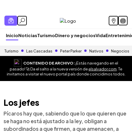
Inicio
Noticias
Turismo
Dinero y negocios
Vida
Entretenim
Turismo
Las Cascadas
Peter Parker
Nativos
Negocios
CONTENIDO DE ARCHIVO:
¡Estás navegando en el
pasado! 🚀 Da el salto a la nueva versión de
elsalvador.com
. Te
invitamos a visitar el nuevo portal país donde coincidimos todos.
Los jefes
Pícaros hay que, sabiendo que lo que quieren que
se haga no está ajustado a la ley, obligan a
subordinados a que firmen, a que amenacen, a