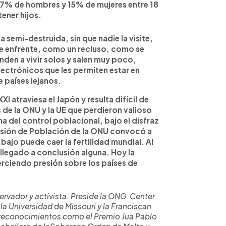
17% de hombres y 15% de mujeres entre 18
tener hijos.
 semi-destruida, sin que nadie la visite,
 de enfrente, como un recluso, como se
den a vivir solos y salen muy poco,
lectrónicos que les permiten estar en
 países lejanos.
XXI atraviesa el Japón y resulta difícil de
de la ONU y la UE que perdieron valioso
a del control poblacional, bajo el disfraz
visión de Población de la ONU convocó a
bajo puede caer la fertilidad mundial. Al
 llegado a conclusión alguna. Hoy la
erciendo presión sobre los países de
ervador y activista.
Preside la ONG Center
la Universidad de Missouri y la Franciscan
o reconocimientos como el Premio Jua Pablo