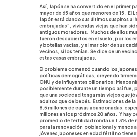
Así, Japón se ha convertido en el primer pa
mayor de 65 años que menores de 15. El L
Japón está dando sus últimos suspiros al 
embrujadas”, viviendas viejas que han si
antiguos moradores. Muchos de ellos mur
fueron descubiertos en el suelo, por los 
y botellas vacías, y el mar olor de sus ca
vecinos, si los tenían. Se dice de un veci
estas casas embrujadas.
El problema comenzó cuando los japonese
políticas demográficas, creyendo firmeme
ONU y de influyentes billonarios: Menos niñ
posiblemente durante un tiempo así fue, p
que una sociedad tenga más viejos que j
adultos que de bebés. Estimaciones de la 
8.5 millones de casas abandonadas, esper
millones en los próximos 20 años. Y hay 
promedio de fertilidad ronda un 1.3% de n
para la renovación poblacional y menos 
jóvenes japoneses en edad fértil no tienen