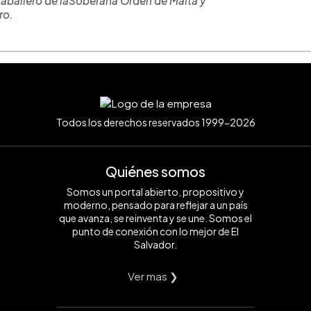
s Caballero de laSoberana Orden de Malta y
ro.
Todos los derechos reservados 1999-2026
Quiénes somos
Somos un portal abierto, propositivo y
moderno, pensado para reflejar a un país
que avanza, se reinventa y se une. Somos el
punto de conexión con lo mejor de El
Salvador.
Ver mas ❯