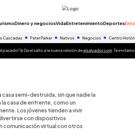
urismo
Dinero y negocios
Vida
Entretenimiento
Deportes
Ento
s Cascadas
Peter Parker
Nativos
Negocios
Centro Histór
 pasado! 🚀 Da el salto a la nueva versión de
elsalvador.com
. Te invitam
 casa semi-destruida, sin que nadie la
en la casa de enfrente, como un
nte. Los jóvenes tienden a vivir
ivertirse con dispositivos
n comunicación virtual con otros