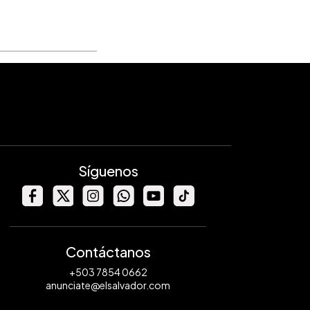
Síguenos
Contáctanos
+503 7854 0662
anunciate@elsalvador.com