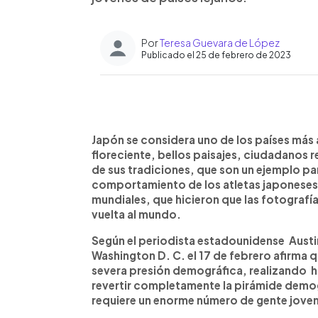
Por
Teresa Guevara de López
Publicado el 25 de febrero de 2023
0:00
Facebook
Twitter
►
Escuchar artículo
Japón se considera uno de los países má
floreciente, bellos paisajes, ciudadanos
de sus tradiciones, que son un ejemplo pa
comportamiento de los atletas japoneses 
mundiales, que hicieron que las fotografí
vuelta al mundo.
Según el periodista estadounidense Austin
Washington D. C. el 17 de febrero afirma 
severa presión demográfica, realizando h
revertir completamente la pirámide demo
requiere un enorme número de gente joven