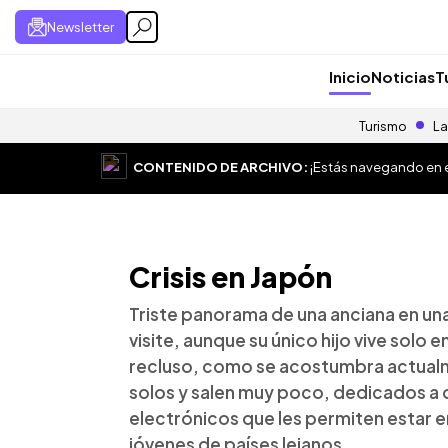
Newsletter
Inicio
Noticias
T
Turismo
La
CONTENIDO DE ARCHIVO:
¡Estás navegando en el
Crisis en Japón
Triste panorama de una anciana en una
visite, aunque su único hijo vive solo 
recluso, como se acostumbra actualme
solos y salen muy poco, dedicados a d
electrónicos que les permiten estar e
jóvenes de países lejanos.