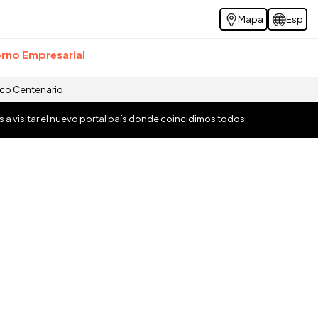
Mapa
Esp
rno Empresarial
ico Centenario
os a visitar el nuevo portal país donde coincidimos todos.