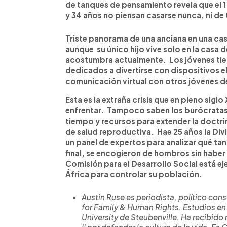
de tanques de pensamiento revela que el 
y 34 años no piensan casarse nunca, ni de 
Triste panorama de una anciana en una casa
aunque su único hijo vive solo en la casa
acostumbra actualmente. Los jóvenes tien
dedicados a divertirse con dispositivos e
comunicación virtual con otros jóvenes de
Esta es la extraña crisis que en pleno siglo 
enfrentar. Tampoco saben los burócratas 
tiempo y recursos para extender la doctrin
de salud reproductiva. Hae 25 años la Di
un panel de expertos para analizar qué tan 
final, se encogieron de hombros sin haber
Comisión para el Desarrollo Social está ej
África para controlar su población.
Austin Ruse es periodista, político cons
for Family & Human Rights.
Estudios en 
University de Steubenville. Ha recibid