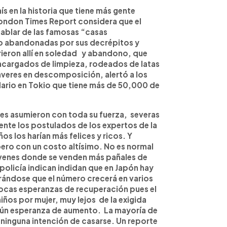
ís en la historia que tiene más gente
ondon Times Report considera que el
hablar de las famosas “casas
do abandonadas por sus decrépitos y
ieron allí en soledad y abandono, que
encargados de limpieza, rodeados de latas
dáveres en descomposición, alertó a los
ndario en Tokio que tiene más de 50,000 de
s asumieron con toda su fuerza, severas
nte los postulados de los expertos de la
os los harían más felices y ricos. Y
ero con un costo altísimo. No es normal
óvenes donde se venden más pañales de
policía indican indidan que en Japón hay
ándose que el número crecerá en varios
pocas esperanzas de recuperación pues el
iños por mujer, muy lejos de la exigida
aún esperanza de aumento. La mayoría de
 ninguna intención de casarse. Un reporte