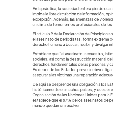
En la práctica, la sociedad entera pierde cua
impide la libre circulación de información, op
excepción. Además, las amenazas de violencia
un clima de temor en los profesionales de lo
El artículo 9 de la Declaración de Principios 
el asesinato de periodistas, forma extrema 
derecho humano a buscar, recibir y divulgar i
Establece que “el asesinato, secuestro, int
sociales, así como la destrucción material de
derechos fundamentales de las personas y co
Es deber de los Estados prevenir e investigar
asegurar a las víctimas una reparación adecua
De aquí se desprende una obligación a los E
históricamente en muchos países, y que se re
Organización de las Naciones Unidas para la
establece que el 87% de los asesinatos de 
mundo quedan sin resolver.