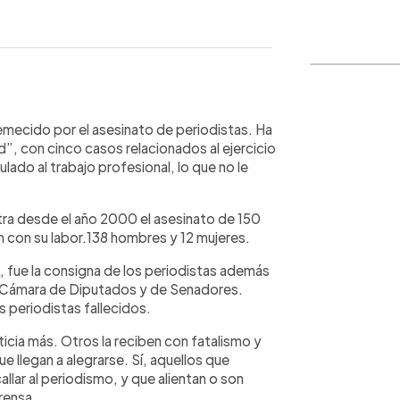
WhatsApp
Copiar link
remecido por el asesinato de periodistas. Ha
, con cinco casos relacionados al ejercicio
lado al trabajo profesional, lo que no le
stra desde el año 2000 el asesinato de 150
 con su labor.138 hombres y 12 mujeres.
 fue la consigna de los periodistas además
 la Cámara de Diputados y de Senadores.
s periodistas fallecidos.
icia más. Otros la reciben con fatalismo y
e llegan a alegrarse. Sí, aquellos que
llar al periodismo, y que alientan o son
rensa.