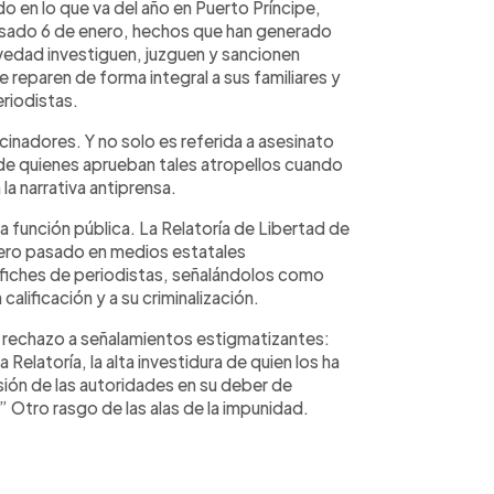
o en lo que va del año en Puerto Príncipe,
pasado 6 de enero, hechos que han generado
evedad investiguen, juzguen y sancionen
reparen de forma integral a sus familiares y
riodistas.
ocinadores. Y no solo es referida a asesinato
 de quienes aprueban tales atropellos cuando
 la narrativa antiprensa.
función pública. La Relatoría de Libertad de
ero pasado en medios estatales
 afiches de periodistas, señalándolos como
alificación y a su criminalización.
u rechazo a señalamientos estigmatizantes:
a Relatoría, la alta investidura de quien los ha
sión de las autoridades en su deber de
” Otro rasgo de las alas de la impunidad.