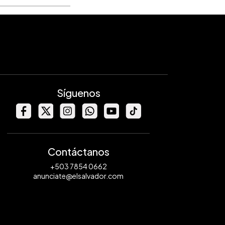
Síguenos
Contáctanos
+503 7854 0662
anunciate@elsalvador.com