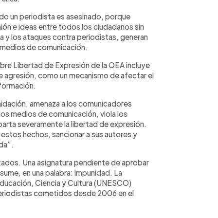
ndo un periodista es asesinado, porque
inión e ideas entre todos los ciudadanos sin
 y los ataques contra periodistas, generan
s medios de comunicación.
sobre Libertad de Expresión de la OEA incluye
de agresión, como un mecanismo de afectar el
nformación.
imidación, amenaza a los comunicadores
 los medios de comunicación, viola los
arta severamente la libertad de expresión.
 estos hechos, sancionar a sus autores y
da”.
stados. Una asignatura pendiente de aprobar
sume, en una palabra: impunidad. La
 Educación, Ciencia y Cultura (UNESCO)
periodistas cometidos desde 2006 en el