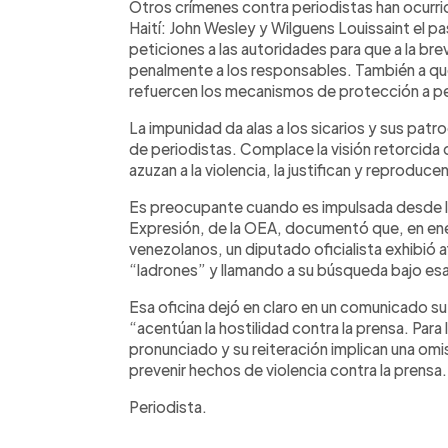
Otros crímenes contra periodistas han ocurrid
Haití: John Wesley y Wilguens Louissaint el 
peticiones a las autoridades para que a la br
penalmente a los responsables. También a que 
refuercen los mecanismos de protección a pe
La impunidad da alas a los sicarios y sus patr
de periodistas. Complace la visión retorcida
azuzan a la violencia, la justifican y reproducen
Es preocupante cuando es impulsada desde la 
Expresión, de la OEA, documentó que, en en
venezolanos, un diputado oficialista exhibió
“ladrones” y llamando a su búsqueda bajo esa c
Esa oficina dejó en claro en un comunicado s
“acentúan la hostilidad contra la prensa. Para l
pronunciado y su reiteración implican una omi
prevenir hechos de violencia contra la prensa.
Periodista.