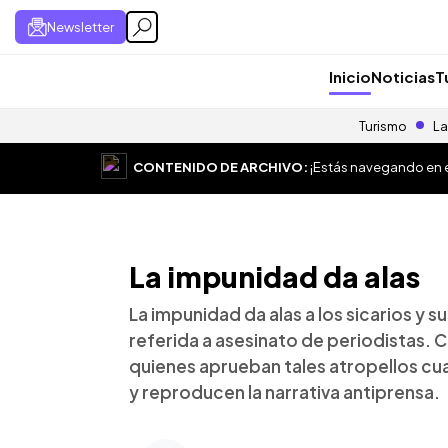
Newsletter
Inicio
Noticias
T
Turismo
La
CONTENIDO DE ARCHIVO:
¡Estás navegando en el
La impunidad da alas
La impunidad da alas a los sicarios y 
referida a asesinato de periodistas. 
quienes aprueban tales atropellos cuand
y reproducen la narrativa antiprensa.