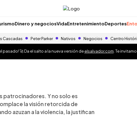
urismo
Dinero y negocios
Vida
Entretenimiento
Deportes
Ento
s Cascadas
Peter Parker
Nativos
Negocios
Centro Histór
 pasado! 🚀 Da el salto a la nueva versión de
elsalvador.com
. Te invitam
sus patrocinadores. Y no solo es
Complace la visión retorcida de
o azuzan a la violencia, la justifican