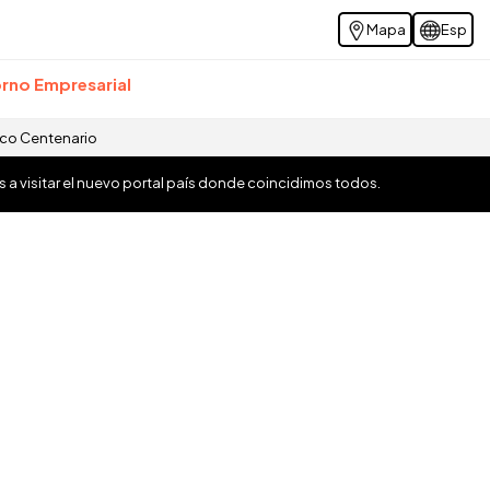
Mapa
Esp
rno Empresarial
ico Centenario
os a visitar el nuevo portal país donde coincidimos todos.