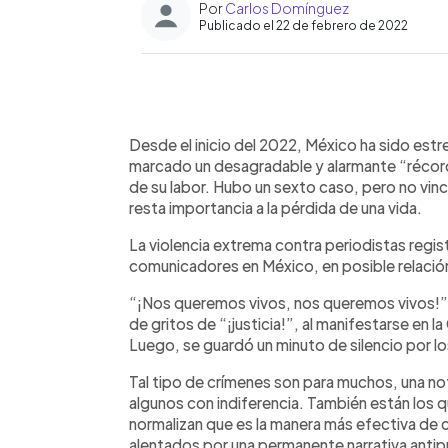
Por
Carlos Domínguez
Publicado el 22 de febrero de 2022
0:00
Facebook
Twitter
►
Escuchar artículo
Desde el inicio del 2022, México ha sido est
marcado un desagradable y alarmante “récord”
de su labor. Hubo un sexto caso, pero no vincu
resta importancia a la pérdida de una vida.
La violencia extrema contra periodistas regi
comunicadores en México, en posible relación
“¡Nos queremos vivos, nos queremos vivos!”,
de gritos de “¡justicia!”, al manifestarse en
Luego, se guardó un minuto de silencio por lo
Tal tipo de crímenes son para muchos, una not
algunos con indiferencia. También están los qu
normalizan que es la manera más efectiva de ca
alentados por una permanente narrativa antip