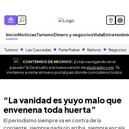
Inicio
Noticias
Turismo
Dinero y negocios
Vida
Entretenim
Turismo
Las Cascadas
Peter Parker
Nativos
Negocios
CONTENIDO DE ARCHIVO:
¡Estás navegando en el
pasado! 🚀 Da el salto a la nueva versión de
elsalvador.com
. Te
invitamos a visitar el nuevo portal país donde coincidimos todos.
“La vanidad es yuyo malo que
envenena toda huerta”
El periodismo siempre va en contra de la
corriente, siempre nada río arriba, siempre escala