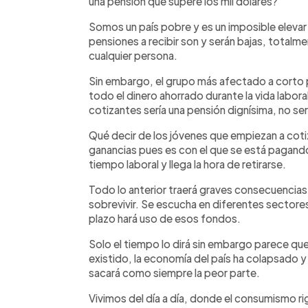
una pensión que supere los mil dólares?
Somos un país pobre y es un imposible elevar 
pensiones a recibir son y serán bajas, totalm
cualquier persona.
Sin embargo, el grupo más afectado a corto 
todo el dinero ahorrado durante la vida labor
cotizantes sería una pensión d
ignísima, no se
Qué decir de los jóvenes que empiezan a coti
ganancias pues es con el que se está pagando 
tiempo laboral y llega la hora de retirarse.
Todo lo anterior traerá graves consecuencias,
sobrevivir. Se escucha en diferentes sectores
plazo hará uso de esos fondos.
Solo el tiempo lo dirá sin embargo parece que 
existido, la economía del país ha colapsado y 
sacará como siempre la peor parte.
Vivimos del día a día, donde el consumismo rig