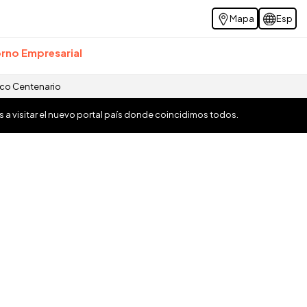
Mapa
Esp
rno Empresarial
ico Centenario
os a visitar el nuevo portal país donde coincidimos todos.