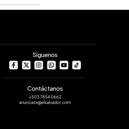
Síguenos
Contáctanos
+503 7854 0662
anunciate@elsalvador.com