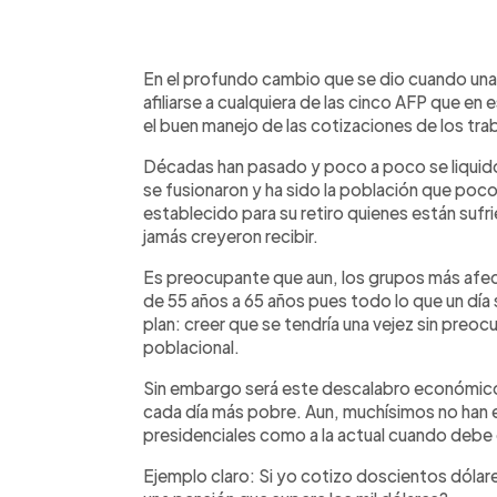
0:00
Facebook
Twitter
►
Escuchar artículo
En el profundo cambio que se dio cuando una 
afiliarse a cualquiera de las cinco AFP que e
el buen manejo de las cotizaciones de los tra
Décadas han pasado y poco a poco se liquidó
se fusionaron y ha sido la población que poc
establecido para su retiro quienes están sufr
jamás creyero
n recibir.
Es preocupante que aun, los grupos más afe
de 55 años a 65 años pues todo lo que un día
plan: creer que se tendría una vejez sin preo
poblacional.
Sin embargo será este descalabro económico el
cada día más pobre. Aun, muchísimos no han e
presidenciales como a la actual cuando debe 
Ejemplo claro
: Si yo cotizo doscientos dóla