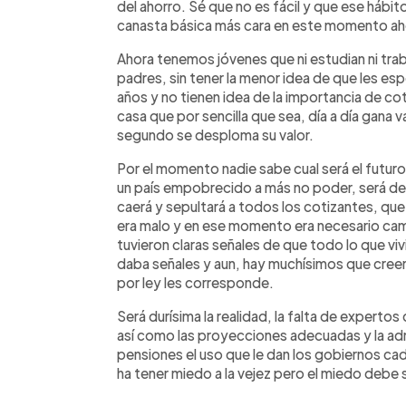
del ahorro. Sé que no es fácil y que ese hábi
canasta básica más cara en este momento aho
Ahora tenemos jóvenes que ni estudian ni trab
padres, sin tener la menor idea de que les es
años y no tienen idea de la importancia de cot
casa que por sencilla que sea, día a día gana v
segundo se desploma su valor.
Por el momento nadie sabe cual será el futuro
un país empobrecido a más no poder, será den
caerá y sepultará a todos los cotizantes, qu
era malo y en ese momento era necesario cam
tuvieron claras señales de que todo lo que 
daba señales y aun, hay muchísimos que creen
por ley les corresponde.
Será durísima la realidad, la falta de exper
así
como las proyecciones adecuadas y la admi
pensiones el uso que le dan los gobiernos cad
ha tener miedo a la vejez pero el miedo debe 