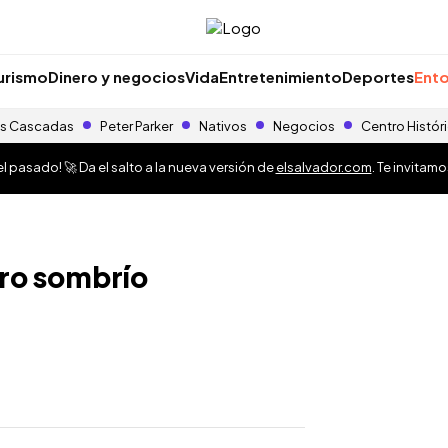
urismo
Dinero y negocios
Vida
Entretenimiento
Deportes
Ento
s Cascadas
Peter Parker
Nativos
Negocios
Centro Histór
 pasado! 🚀 Da el salto a la nueva versión de
elsalvador.com
. Te invitam
uro sombrío