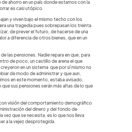
to de ahorro en un país donde estamos con la
rrar es casi utópico.
ajan y viven bajo el mismo techo con los
pera una tragedia pues sobrepasan los treinta
izar, de prever el futuro, de hacerse de una
alor a diferencia de otros bienes, que en un
 de las pensiones. Nadie repara en que, para
tro de poco, un castillo de arena el que
e creyeron en un sistema que por sí mismo no
biar de modo de administrar y que aun,
vivimos en este momento, estaba avisado,
 que sus pensiones serán más altas de lo que
tos con visión del comportamiento demográfico
nistración del dinero y del fondo de
a vez que se necesita, es lo que nos lleva
ser a la vejez desprotegida.