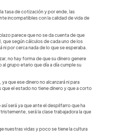
la tasa de cotización y por ende, las
ente incompatibles con la calidad de vida de
plazo parece que no se da cuenta de que
al, que según cálculos de cada uno de los
rá ni por cerca nada de lo que se esperaba.
zar, no hay forma de que su dinero genere
al grupo etario que día a día cum
ple su
 ya que ese dinero no alcanzará ni para
 que el estado no tiene dinero y que a corto
así será ya que ante el despilfarro que ha
tristemente, será la clase trabajadora la que
e nuestras vidas y poco se tiene la cultura