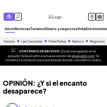
Inicio
Noticias
Turismo
Dinero y negocios
Vida
Entretenim
Turismo
Las Cascadas
Peter Parker
Nativos
Negocios
CONTENIDO DE ARCHIVO:
¡Estás navegando en el
pasado! 🚀 Da el salto a la nueva versión de
elsalvador.com
. Te
invitamos a visitar el nuevo portal país donde coincidimos todos.
OPINIÓN: ¿Y si el encanto
desaparece?