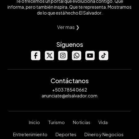
Te ofrecemos un portal que evoluciona contigo. Que
informa, pero también inspira. Que te representa. Mostramos
de lo que está hecho El Salvador.
Ver mas ❯
Síguenos
Contáctanos
+503 7854 0662
anunciate@elsalvador.com
Inicio
Turismo
Noticias
Vida
Entretenimiento
Deportes
Dinero y Negocios