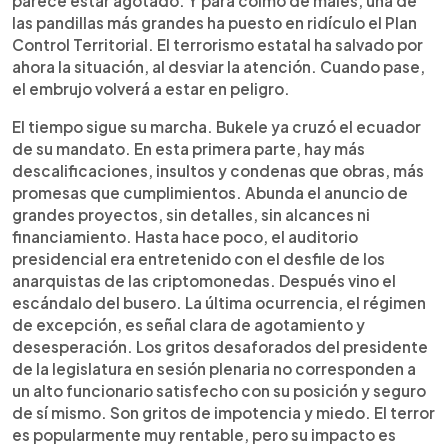
parece estar agotado. Y para colmo de males, una de
las pandillas más grandes ha puesto en ridículo el Plan
Control Territorial. El terrorismo estatal ha salvado por
ahora la situación, al desviar la atención. Cuando pase,
el embrujo volverá a estar en peligro.
El tiempo sigue su marcha. Bukele ya cruzó el ecuador
de su mandato. En esta primera parte, hay más
descalificaciones, insultos y condenas que obras, más
promesas que cumplimientos. Abunda el anuncio de
grandes proyectos, sin detalles, sin alcances ni
financiamiento. Hasta hace poco, el auditorio
presidencial era entretenido con el desfile de los
anarquistas de las criptomonedas. Después vino el
escándalo del busero. La última ocurrencia, el régimen
de excepción, es señal clara de agotamiento y
desesperación. Los gritos desaforados del presidente
de la legislatura en sesión plenaria no corresponden a
un alto funcionario satisfecho con su posición y seguro
de sí mismo. Son gritos de impotencia y miedo. El terror
es popularmente muy rentable, pero su impacto es