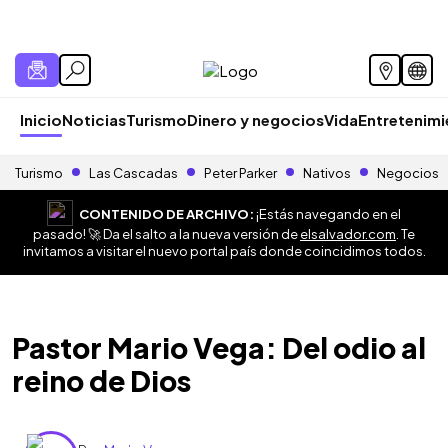
Inicio
Noticias
Turismo
Dinero y negocios
Vida
Entretenim
Turismo
Las Cascadas
Peter Parker
Nativos
Negocios
CONTENIDO DE ARCHIVO:
¡Estás navegando en el
pasado! 🚀 Da el salto a la nueva versión de
elsalvador.com
. Te
invitamos a visitar el nuevo portal país donde coincidimos todos.
Pastor Mario Vega: Del odio al
reino de Dios