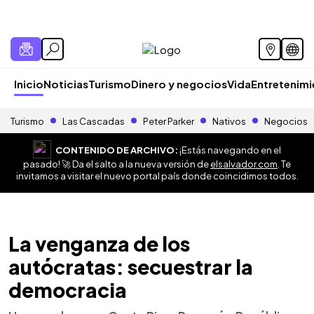
Inicio
Noticias
Turismo
Dinero y negocios
Vida
Entretenim
Turismo
Las Cascadas
Peter Parker
Nativos
Negocios
CONTENIDO DE ARCHIVO:
¡Estás navegando en el
pasado! 🚀 Da el salto a la nueva versión de
elsalvador.com
. Te
invitamos a visitar el nuevo portal país donde coincidimos todos.
La venganza de los
autócratas: secuestrar la
democracia