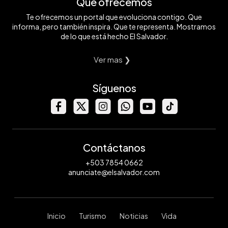
Qué ofrecemos
Te ofrecemos un portal que evoluciona contigo. Que
informa, pero también inspira. Que te representa. Mostramos
de lo que está hecho El Salvador.
Ver mas ❯
Síguenos
Contáctanos
+503 7854 0662
anunciate@elsalvador.com
Inicio
Turismo
Noticias
Vida