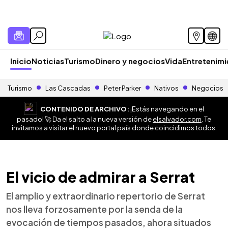
Inicio
Noticias
Turismo
Dinero y negocios
Vida
Entretenim
Turismo
Las Cascadas
Peter Parker
Nativos
Negocios
CONTENIDO DE ARCHIVO:
¡Estás navegando en el
pasado! 🚀 Da el salto a la nueva versión de
elsalvador.com
. Te
invitamos a visitar el nuevo portal país donde coincidimos todos.
El vicio de admirar a Serrat
El amplio y extraordinario repertorio de Serrat
nos lleva forzosamente por la senda de la
evocación de tiempos pasados, ahora situados