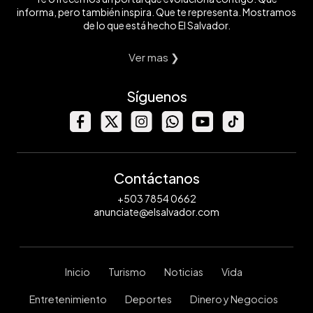
informa, pero también inspira. Que te representa. Mostramos
de lo que está hecho El Salvador.
Ver mas ❯
Síguenos
Contáctanos
+503 7854 0662
anunciate@elsalvador.com
Inicio
Turismo
Noticias
Vida
Entretenimiento
Deportes
Dinero y Negocios