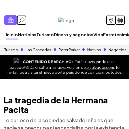
Inicio
Noticias
Turismo
Dinero y negocios
Vida
Entretenim
Turismo
Las Cascadas
Peter Parker
Nativos
Negocios
CONTENIDO DE ARCHIVO:
¡Estás navegando en el
pasado! 🚀 Da el salto a la nueva versión de
elsalvador.com
. Te
invitamos a visitar el nuevo portal país donde coincidimos todos.
La tragedia de la Hermana
Pacita
Lo curioso de la sociedad salvadoreña es que
nadie se preocupa ni escandaliza por la existencia