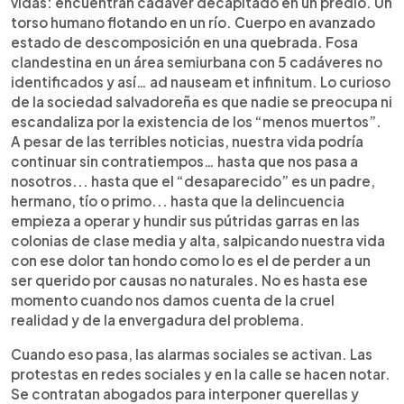
vidas: encuentran cadáver decapitado en un predio. Un
torso humano flotando en un río. Cuerpo en avanzado
estado de descomposición en una quebrada. Fosa
clandestina en un área semiurbana con 5 cadáveres no
identificados y así… ad nauseam et infinitum. Lo curioso
de la sociedad salvadoreña es que nadie se preocupa ni
escandaliza por la existencia de los “menos muertos”.
A pesar de las terribles noticias, nuestra vida podría
continuar sin contratiempos… hasta que nos pasa a
nosotros... hasta que el “desaparecido” es un padre,
hermano, tío o primo... hasta que la delincuencia
empieza a operar y hundir sus pútridas garras en las
colonias de clase media y alta, salpicando nuestra vida
con ese dolor tan hondo como lo es el de perder a un
ser querido por causas no naturales. No es hasta ese
momento cuando nos damos cuenta de la cruel
realidad y de la envergadura del problema.
Cuando eso pasa, las alarmas sociales se activan. Las
protestas en redes sociales y en la calle se hacen notar.
Se contratan abogados para interponer querellas y