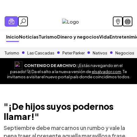
Inicio
Noticias
Turismo
Dinero y negocios
Vida
Entretenim
Turismo
Las Cascadas
Peter Parker
Nativos
Negocios
CONTENIDO DE ARCHIVO:
¡Estás navegando en el
pasado! 🚀 Da el salto a la nueva versión de
elsalvador.com
. Te
invitamos a visitar el nuevo portal país donde coincidimos todos.
"¡De hijos suyos podernos
llamar!"
Septiembre debe marcarnos un rumbo y vale la
pena traer al presente aquella maravillosa frase