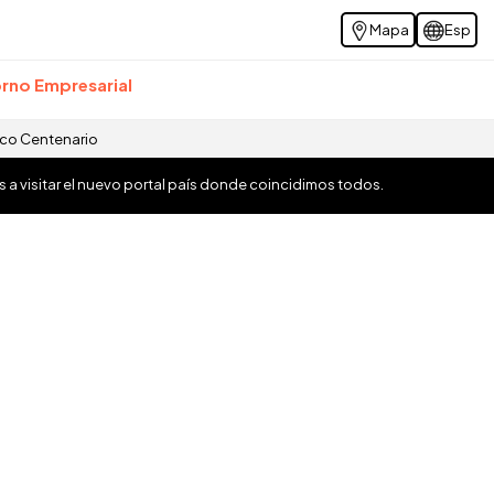
Mapa
Esp
rno Empresarial
ico Centenario
os a visitar el nuevo portal país donde coincidimos todos.