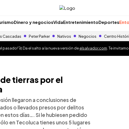
urismo
Dinero y negocios
Vida
Entretenimiento
Deportes
Ento
s Cascadas
Peter Parker
Nativos
Negocios
Centro Histór
 pasado! 🚀 Da el salto a la nueva versión de
elsalvador.com
. Te invitam
de tierras por el
a
resión llegaron a conclusiones de
inados o llevados presos por delitos
 estos días…. Si le hubiesen pedido
sólo en Tecoluca tienes unos 5 lugares