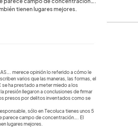
ue parece campo de concentración….
ambién tienen lugares mejores.
WhatsApp
Copiar link
. merece opinión lo referido a cómo le
scriben varios que las maneras, las formas, el
C se ha prestado a meter miedo a los
 la presión llegaron a conclusiones de firmar
ados presos por delitos inventados como se
 responsable, sólo en Tecoluca tienes unos 5
ue parece campo de concentración…. El
nen lugares mejores.