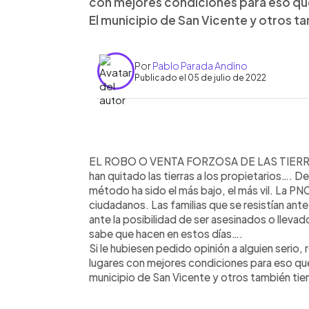
con mejores condiciones para eso q
El municipio de San Vicente y otros t
Por
Pablo Parada Andino
Publicado el 05 de julio de 2022
0:00
Facebook
Twitter
►
Escuchar artículo
EL ROBO O VENTA FORZOSA DE LAS TIERRAS…
han quitado las tierras a los propietarios…. De
método ha sido el más bajo, el más vil. La PN
ciudadanos. Las familias que se resistían ante
ante la posibilidad de ser asesinados o llev
sabe que hacen en estos días….
Si le hubiesen pedido opinión a alguien serio,
lugares con mejores condiciones para eso q
municipio de San Vicente y otros también tie