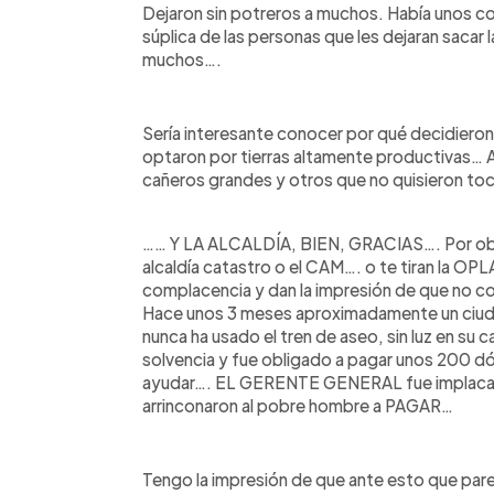
Dejaron sin potreros a muchos. Había unos con
súplica de las personas que les dejaran sacar
muchos….
Sería interesante conocer por qué decidieron
optaron por tierras altamente productivas… All
cañeros grandes y otros que no quisieron toca
…… Y LA ALCALDÍA, BIEN, GRACIAS…. Por obras
alcaldía catastro o el CAM…. o te tiran la OP
complacencia y dan la impresión de que no c
Hace unos 3 meses aproximadamente un ciud
nunca ha usado el tren de aseo, sin luz en su
solvencia y fue obligado a pagar unos 200 dó
ayudar…. EL GERENTE GENERAL fue implacable
arrinconaron al pobre hombre a PAGAR…
Tengo la impresión de que ante esto que par