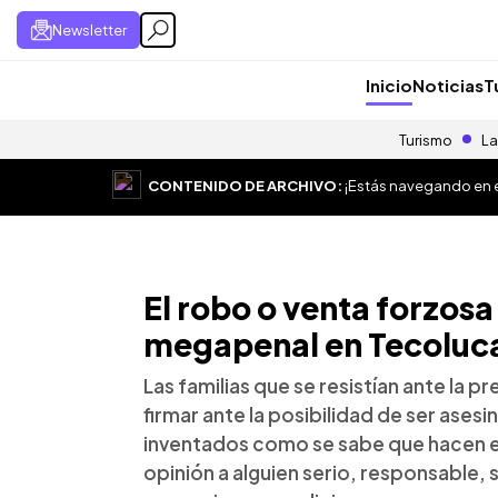
Newsletter
Inicio
Noticias
T
Turismo
La
CONTENIDO DE ARCHIVO:
¡Estás navegando en el
El robo o venta forzosa 
megapenal en Tecoluc
Las familias que se resistían ante la p
firmar ante la posibilidad de ser ases
inventados como se sabe que hacen en
opinión a alguien serio, responsable, 