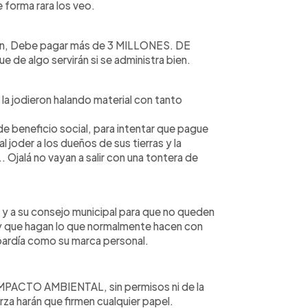
 forma rara los veo.
ón, Debe pagar más de 3 MILLONES. DE
de algo servirán si se administra bien.
 la jodieron halando material con tanto
 beneficio social, para intentar que pague
oder a los dueños de sus tierras y la
Ojalá no vayan a salir con una tontera de
e y a su consejo municipal para que no queden
io y que hagan lo que normalmente hacen con
bardía como su marca personal.
 IMPACTO AMBIENTAL, sin permisos ni de la
erza harán que firmen cualquier papel.