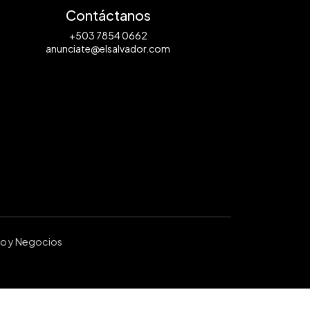
Contáctanos
+503 7854 0662
anunciate@elsalvador.com
ro y Negocios