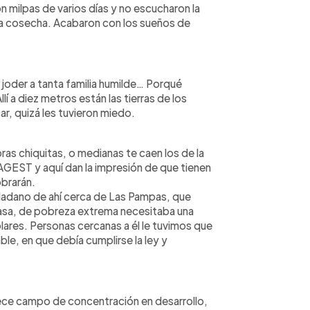
 milpas de varios días y no escucharon la
 la cosecha. Acabaron con los sueños de
 joder a tanta familia humilde… Porqué
í a diez metros están las tierras de los
r, quizá les tuvieron miedo.
 chiquitas, o medianas te caen los de la
LAGEST y aquí dan la impresión de que tienen
obrarán.
adano de ahí cerca de Las Pampas, que
 casa, de pobreza extrema necesitaba una
lares. Personas cercanas a él le tuvimos que
, en que debía cumplirse la ley y
ece campo de concentración en desarrollo,