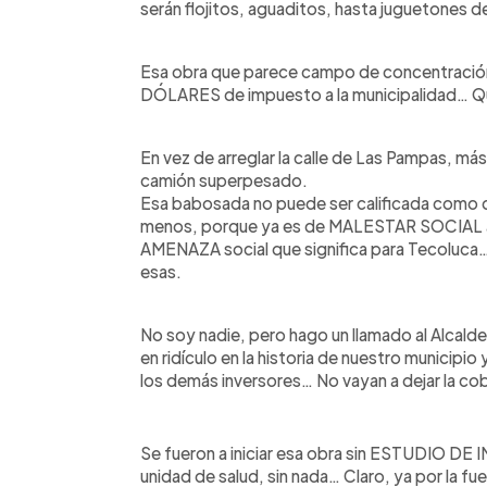
serán flojitos, aguaditos, hasta juguetones de
Esa obra que parece campo de concentraci
DÓLARES de impuesto a la municipalidad… Que 
En vez de arreglar la calle de Las Pampas, más
camión superpesado.
Esa babosada no puede ser calificada como de
menos, porque ya es de MALESTAR SOCIAL al j
AMENAZA social que significa para Tecoluca…. 
esas.
No soy nadie, pero hago un llamado al Alcald
en ridículo en la historia de nuestro municip
los demás inversores… No vayan a dejar la co
Se fueron a iniciar esa obra sin ESTUDIO DE
unidad de salud, sin nada… Claro, ya por la fu