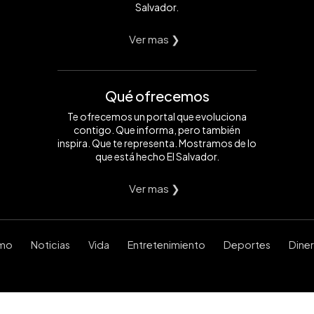
Salvador.
Ver mas ❯
Qué ofrecemos
Te ofrecemos un portal que evoluciona
contigo. Que informa, pero también
inspira. Que te representa. Mostramos de lo
que está hecho El Salvador.
Ver mas ❯
smo
Noticias
Vida
Entretenimiento
Deportes
Dine