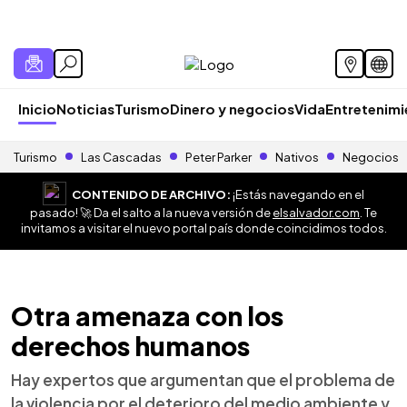
Inicio
Noticias
Turismo
Dinero y negocios
Vida
Entretenim
Turismo
Las Cascadas
Peter Parker
Nativos
Negocios
CONTENIDO DE ARCHIVO:
¡Estás navegando en el
pasado! 🚀 Da el salto a la nueva versión de
elsalvador.com
. Te
invitamos a visitar el nuevo portal país donde coincidimos todos.
Otra amenaza con los
derechos humanos
Hay expertos que argumentan que el problema de
la violencia por el deterioro del medio ambiente y