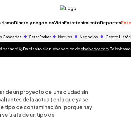
urismo
Dinero y negocios
Vida
Entretenimiento
Deportes
Ento
s Cascadas
Peter Parker
Nativos
Negocios
Centro Histór
 pasado! 🚀 Da el salto a la nueva versión de
elsalvador.com
. Te invitam
r de un proyecto de una ciudad sin
l (antes de la actual) en la que ya se
te tipo de contaminación, porque hay
 se trata de un tipo de