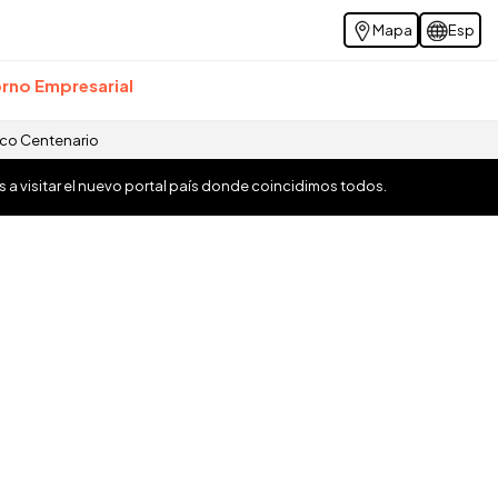
Mapa
Esp
rno Empresarial
ico Centenario
os a visitar el nuevo portal país donde coincidimos todos.