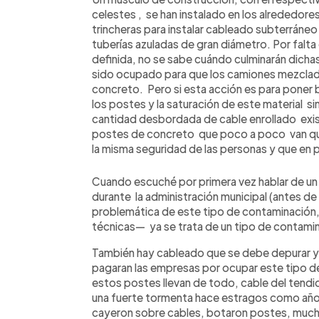
celestes , se han instalado en los alrededor
trincheras para instalar cableado subterráne
tuberías azuladas de gran diámetro. Por falt
definida, no se sabe cuándo culminarán dichas o
sido ocupado para que los camiones mezclad
concreto. Pero si esta acción es para poner 
los postes y la saturación de este material si
cantidad desbordada de cable enrollado ex
postes de concreto que poco a poco van qu
la misma seguridad de las personas y que en
Cuando escuché por primera vez hablar de un
durante la administración municipal (antes de l
problemática de este tipo de contaminación
técnicas— ya se trata de un tipo de contami
También hay cableado que se debe depurar y
pagaran las empresas por ocupar este tipo d
estos postes llevan de todo, cable del tendid
una fuerte tormenta hace estragos como año
cayeron sobre cables, botaron postes, mucha