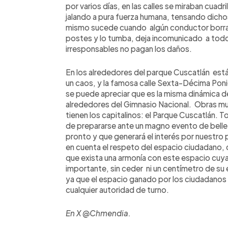
por varios días, en las calles se miraban cuad
jalando a pura fuerza humana, tensando dichos
mismo sucede cuando algún conductor borrach
postes y lo tumba, deja incomunicado a todo 
irresponsables no pagan los daños.
En los alrededores del parque Cuscatlán está
un caos, y la famosa calle Sexta-Décima Poni
se puede apreciar que es la misma dinámica d
alrededores del Gimnasio Nacional. Obras mu
tienen los capitalinos: el Parque Cuscatlán. T
de prepararse ante un magno evento de belle
pronto y que generará el interés por nuestro
en cuenta el respeto del espacio ciudadano,
que exista una armonía con este espacio cuy
importante, sin ceder ni un centímetro de su
ya que el espacio ganado por los ciudadanos 
cualquier autoridad de turno.
En X @Chmendia.