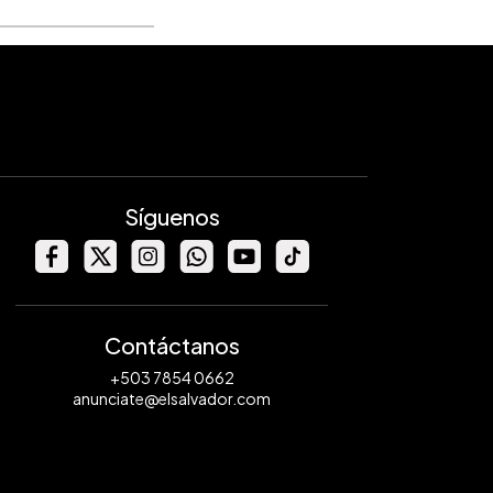
Síguenos
Contáctanos
+503 7854 0662
anunciate@elsalvador.com