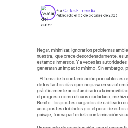
Por
Carlos F. Imendia
Publicado el 03 de octubre de 2023
0:00
Facebook
Twitter
►
Escuchar artículo
Negar, minimizar, ignorar los problemas ambi
nuestra, que crece desordenadamente, es una 
estamos inmersos. Y a veces las autoridades 
generaran un impacto mínimo. Sin embargo, p
El tema de la contaminación por cables es re
de los tantos días que uno pasa en su automóv
prácticamente acostumbrado a la inmovilidad 
el progreso como el caos ciudadano, me hizo 
Benito: los postes cargados de cableado en
unos postes doblados por el peso de estos c
paisaje, forma parte de la contaminación visua
Un músculo de construcción, con el respecti