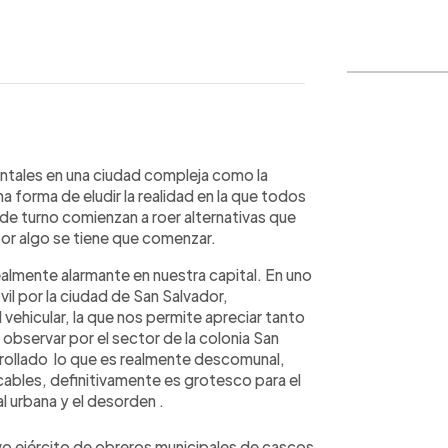
WhatsApp
Copiar link
entales en una ciudad compleja como la
forma de eludir la realidad en la que todos
de turno comienzan a roer alternativas que
or algo se tiene que comenzar.
almente alarmante en nuestra capital. En uno
il por la ciudad de San Salvador,
vehicular, la que nos permite apreciar tanto
observar por el sector de la colonia San
rollado lo que es realmente descomunal,
ables, definitivamente es grotesco para el
l urbana y el desorden .
vo ejército de obreros municipales de cascos