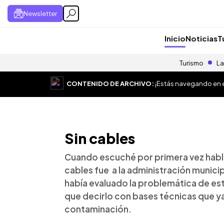
Newsletter
Inicio
Noticias
T
Turismo
La
CONTENIDO DE ARCHIVO:
¡Estás navegando en el
Sin cables
Cuando escuché por primera vez habla
cables fue a la administración municipa
había evaluado la problemática de es
que decirlo con bases técnicas que ya
contaminación.