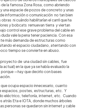
es de la famosa Zona Rosa, como abriendo
o y una espacie de pozos de concreto y unas
a de información o comunicación no tan bien
bras ni cuándo habilitarían el carril que ha
ores y bobcats remuevan tierra y viertan
bajo control ese grave problema del cable en
n duda vale la pena tener paciencia. Con esa
iste más demanda de estructuras como
itando el espacio ciudadano, atentando con
 poco tiempo se convierte en abuso.
 proyecto de una ciudad sin cables, fue
a actual) en la que ya se había evaluado la
, porque —hay que decirlo con bases
nación.
 que ocupa espacio innecesario, cuanto
e espacios, postes, estructuras, etc. Y
o eléctrico, telefonía, internet, etc. Cuando
s atrás Eta e IOTA, donde muchos árboles
s personas se quedaron sin internet y cable