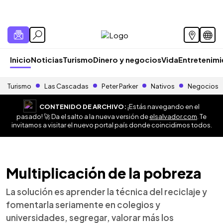
Inicio
Noticias
Turismo
Dinero y negocios
Vida
Entretenim
Turismo
Las Cascadas
Peter Parker
Nativos
Negocios
CONTENIDO DE ARCHIVO:
¡Estás navegando en el
pasado! 🚀 Da el salto a la nueva versión de
elsalvador.com
. Te
invitamos a visitar el nuevo portal país donde coincidimos todos.
Multiplicación de la pobreza
La solución es aprender la técnica del reciclaje y
fomentarla seriamente en colegios y
universidades, segregar, valorar más los