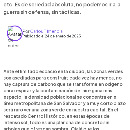
etc. Es de seriedad absoluta, no podemos ir a la
guerra sin defensa, sin tácticas.
Por
Carlos F. Imendia
Publicado el 24 de enero de 2023
0:00
►
Escuchar artículo
Ante el limitado espacio en la ciudad, las zonas verdes
son asediadas para construir; cada vez hay menos, no
hay captura de carbono que se transforme en oxígeno
para respirar y la contaminación del aire gana más
espacio, la densidad poblacional se concentra en el
área metropolitana de San Salvador y a muy corto plazo
será raro ver una zona verde en nuestra capital. En el
rescatado Centro Histórico, en estas épocas de
intenso sol, todo es una plancha de concreto sin
árboles que ofrezcan sombra. Ojalá que los