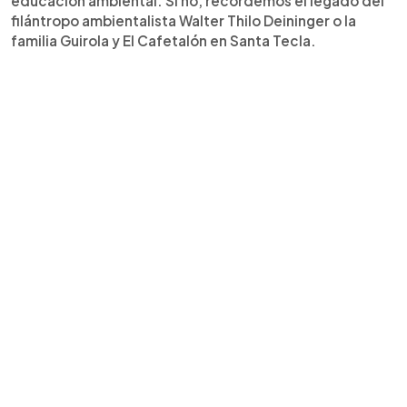
educación ambiental. Si no, recordemos el legado del
filántropo ambientalista Walter Thilo Deininger o la
familia Guirola y El Cafetalón en Santa Tecla.