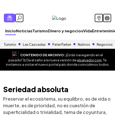
Inicio
Noticias
Turismo
Dinero y negocios
Vida
Entretenim
Turismo
Las Cascadas
Peter Parker
Nativos
Negocios
CONTENIDO DE ARCHIVO:
¡Estás navegando en el
pasado! 🚀 Da el salto a la nueva versión de
elsalvador.com
. Te
invitamos a visitar el nuevo portal país donde coincidimos todos.
Seriedad absoluta
Preservar el ecosistema, su equilibro, es de vida o
muerte, es de prioridad, no es cuestión de
superficialidad o trivialidad, tema de coyuntura,