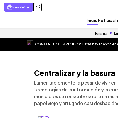
Newsletter
Inicio
Noticias
T
Turismo
La
CONTENIDO DE ARCHIVO:
¡Estás navegando en el
Centralizar y la basura
Lamentablemente, a pesar de vivir en u
tecnologías de la información y la com
municipios se reescribe sobre un mi
papel viejo y arrugado casi deshacié