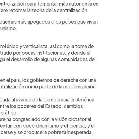
entralización para fomentar más autonomía en
ere retomar la teoría de la centralización.
 esquemas más apegados a los países que viven
omunismo.
ol único y verticalista, así como la toma de
trado por pocas instituciones, y donde el
oga el desarrollo de algunas comunidades del
 en el país, los gobiernos de derecha con una
ntralización como parte de la modernización
lada al avance de la democracia en América
 entre los poderes del Estado, cambios
crático.
re ha congraciado con la visión dictatorial
uentan con poco dinamismo y eficiencia, y el
ancarse y se produce la pobreza inesperada,