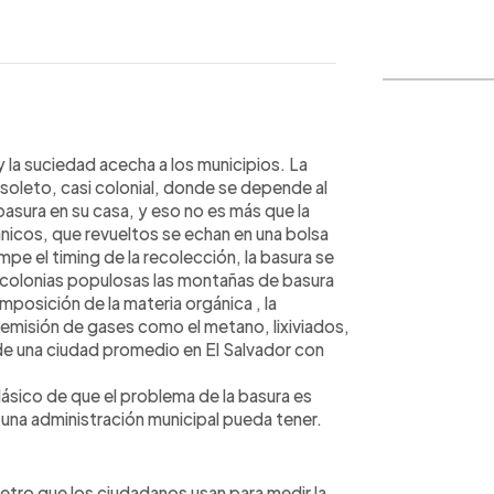
WhatsApp
Copiar link
 la suciedad acecha a los municipios. La
oleto, casi colonial, donde se depende al
asura en su casa, y eso no es más que la
icos, que revueltos se echan en una bolsa
rumpe el timing de la recolección, la basura se
y colonias populosas las montañas de basura
mposición de la materia orgánica , la
 emisión de gases como el metano, lixiviados,
de una ciudad promedio en El Salvador con
ásico de que el problema de la basura es
 una administración municipal pueda tener.
etro que los ciudadanos usan para medir la