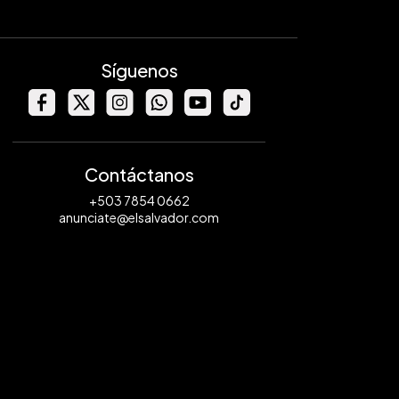
Síguenos
Contáctanos
+503 7854 0662
anunciate@elsalvador.com