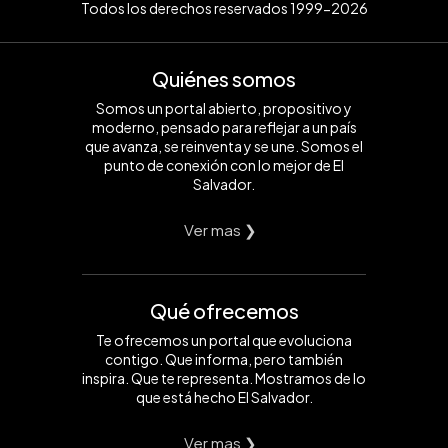
Todos los derechos reservados 1999-2026
Quiénes somos
Somos un portal abierto, propositivo y
moderno, pensado para reflejar a un país
que avanza, se reinventa y se une. Somos el
punto de conexión con lo mejor de El
Salvador.
Ver mas ❯
Qué ofrecemos
Te ofrecemos un portal que evoluciona
contigo. Que informa, pero también
inspira. Que te representa. Mostramos de lo
que está hecho El Salvador.
Ver mas ❯