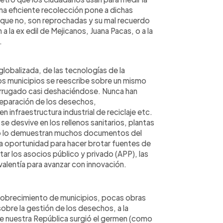
na eficiente recolección pone a dichas
as que no, son reprochadas y su mal recuerdo
la ex edil de Mejicanos, Juana Pacas, o a la
.
globalizada, de las tecnologías de la
 los municipios se reescribe sobre un mismo
arrugado casi deshaciéndose. Nunca han
separación de los desechos,
 infraestructura industrial de reciclaje etc.
se desvive en los rellenos sanitarios, plantas
omo lo demuestran muchos documentos del
a oportunidad para hacer brotar fuentes de
r los asocios público y privado (APP), las
 valentía para avanzar con innovación.
pobrecimiento de municipios, pocas obras
 sobre la gestión de los desechos, a la
e nuestra República surgió el germen (como