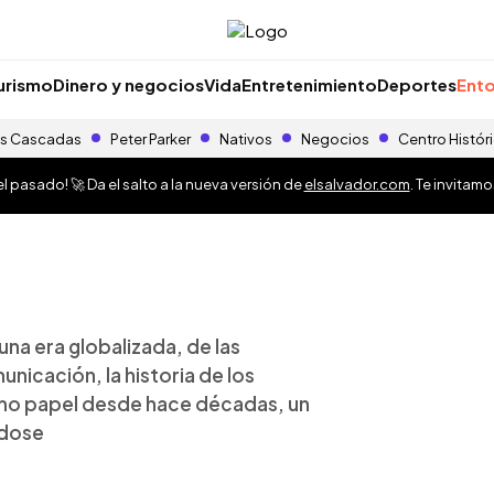
urismo
Dinero y negocios
Vida
Entretenimiento
Deportes
Ento
s Cascadas
Peter Parker
Nativos
Negocios
Centro Histór
 pasado! 🚀 Da el salto a la nueva versión de
elsalvador.com
. Te invitam
na era globalizada, de las
unicación, la historia de los
smo papel desde hace décadas, un
ndose