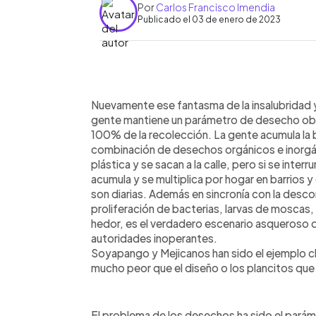
Por
Carlos Francisco Imendia
Publicado el 03 de enero de 2023
0:00
Facebook
Twitter
►
Escuchar artículo
Nuevamente ese fantasma de la insalubridad y
gente mantiene un parámetro de desecho obs
100% de la recolección. La gente acumula la b
combinación de desechos orgánicos e inorgán
plástica y se sacan a la calle, pero si se inter
acumula y se multiplica por hogar en barrios 
son diarias. Además en sincronía con la desco
proliferación de bacterias, larvas de moscas,
hedor, es el verdadero escenario asqueroso 
autoridades inoperantes.
Soyapango y Mejicanos han sido el ejemplo cl
mucho peor que el diseño o los plancitos que
El problema de los desechos ha sido el parám