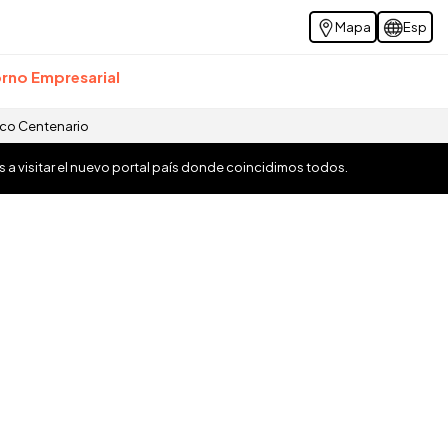
Mapa
Esp
rno Empresarial
ico Centenario
os a visitar el nuevo portal país donde coincidimos todos.