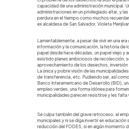
capacidad de una administración municipal. U
administraciones en un privilegiado altar, y l
perdura en el tiempo como muchos recuerdan a 
ex alcaldesa de San Salvador, Violeta Menjívar
Lamentablemente, a pesar de vivir en una era 
información y la comunicación, la historia de
papel desde hace décadas, un papel viejo y 
existido planes ambiciosos de recolección, 
aprovechamiento de los desechos, inversión en
La única y pobre visión de las municipalidades 
de transferencia, etc. Pudiendo ser, así c
Banco Interamericano de Desarrollo (BID), un
empleo verdes, una forma idónea para fomenta
municipalidades parecen resistirse y les falta
Se culpa también del grave retroceso, el em
municipales y ni se diga invertir en educación
reducción del FODES, si en algún momento d