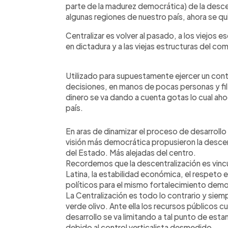
parte de la madurez democrática) de la desc
algunas regiones de nuestro país, ahora se qui
Centralizar es volver al pasado, a los viejos
en dictadura y a las viejas estructuras del c
Utilizado para supuestamente ejercer un contr
decisiones, en manos de pocas personas y fil
dinero se va dando a cuenta gotas lo cual ah
país.
En aras de dinamizar el proceso de desarrollo
visión más democrática propusieron la desce
del Estado. Más alejadas del centro.
Recordemos que la descentralización es vincu
Latina, la estabilidad económica, el respeto
políticos para el mismo fortalecimiento demo
La Centralización es todo lo contrario y siemp
verde olivo. Ante ella los recursos públicos c
desarrollo se va limitando a tal punto de est
debido al control verticalista desmedido.