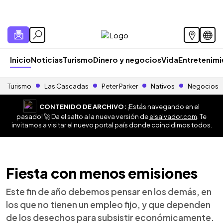
Inicio
Noticias
Turismo
Dinero y negocios
Vida
Entretenim
Turismo
Las Cascadas
Peter Parker
Nativos
Negocios
CONTENIDO DE ARCHIVO:
¡Estás navegando en el
pasado! 🚀 Da el salto a la nueva versión de
elsalvador.com
. Te
invitamos a visitar el nuevo portal país donde coincidimos todos.
Fiesta con menos emisiones
Este fin de año debemos pensar en los demás, en
los que no tienen un empleo fijo, y que dependen
de los desechos para subsistir económicamente.