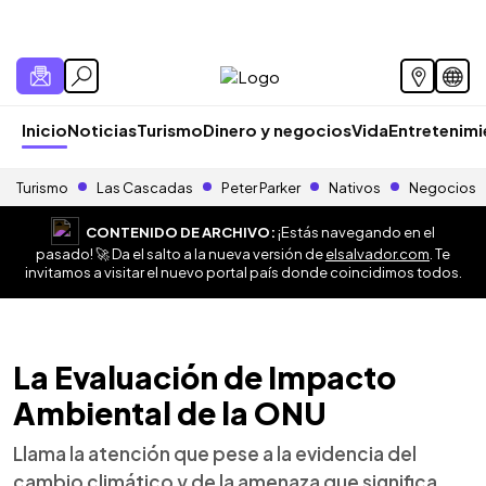
Inicio
Noticias
Turismo
Dinero y negocios
Vida
Entretenim
Turismo
Las Cascadas
Peter Parker
Nativos
Negocios
CONTENIDO DE ARCHIVO:
¡Estás navegando en el
pasado! 🚀 Da el salto a la nueva versión de
elsalvador.com
. Te
invitamos a visitar el nuevo portal país donde coincidimos todos.
La Evaluación de Impacto
Ambiental de la ONU
Llama la atención que pese a la evidencia del
cambio climático y de la amenaza que significa,