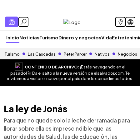
Inicio
Noticias
Turismo
Dinero y negocios
Vida
Entretenim
Turismo
Las Cascadas
Peter Parker
Nativos
Negocios
CONTENIDO DE ARCHIVO:
¡Estás navegando en el
pasado! 🚀 Da el salto a la nueva versión de
elsalvador.com
. Te
invitamos a visitar el nuevo portal país donde coincidimos todos.
La ley de Jonás
Para que no quede solo la leche derramada para
llorar sobre ella es imprescindible que las
autoridades de Salud, las de Educación, las