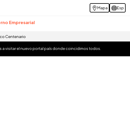
Mapa
Esp
rno Empresarial
ico Centenario
os a visitar el nuevo portal país donde coincidimos todos.