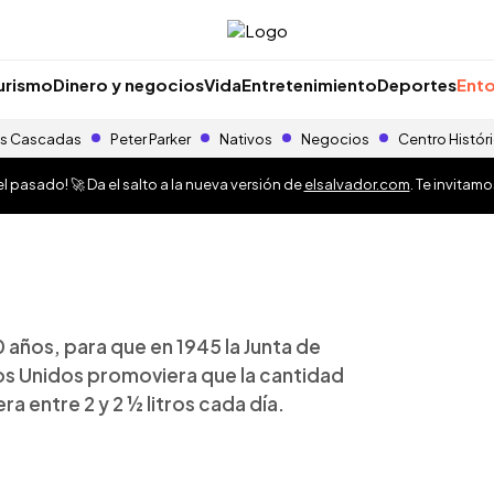
urismo
Dinero y negocios
Vida
Entretenimiento
Deportes
Ento
s Cascadas
Peter Parker
Nativos
Negocios
Centro Histór
 pasado! 🚀 Da el salto a la nueva versión de
elsalvador.com
. Te invitam
años, para que en 1945 la Junta de
dos Unidos promoviera que la cantidad
a entre 2 y 2 ½ litros cada día.