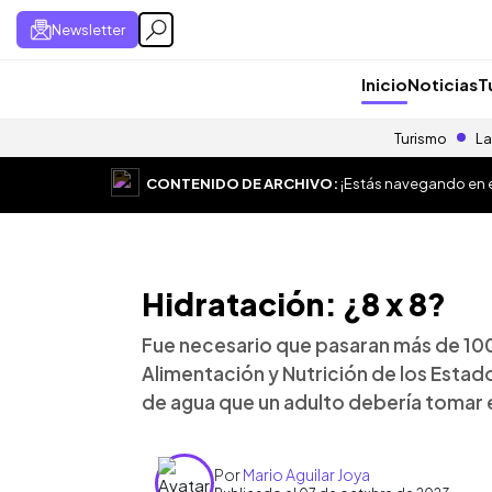
Newsletter
Inicio
Noticias
T
Turismo
La
CONTENIDO DE ARCHIVO:
¡Estás navegando en el
Hidratación: ¿8 x 8?
Fue necesario que pasaran más de 100 
Alimentación y Nutrición de los Esta
de agua que un adulto debería tomar er
Por
Mario Aguilar Joya