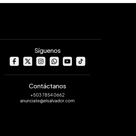
Síguenos
Contáctanos
+503 7854 0662
anunciate@elsalvador.com