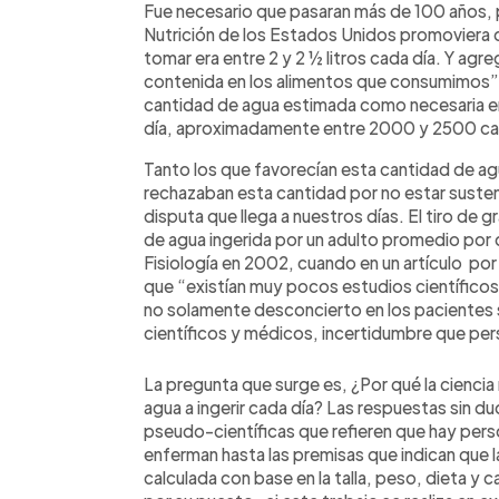
Fue necesario que pasaran más de 100 años, p
Nutrición de los Estados Unidos promoviera q
tomar era entre 2 y 2 ½ litros cada día. Y ag
contenida en los alimentos que consumimos”
cantidad de agua estimada como necesaria era 
día, aproximadamente entre 2000 y 2500 calo
Tanto los que favorecían esta cantidad de agu
rechazaban esta cantidad por no estar susten
disputa que llega a nuestros días. El tiro de g
de agua ingerida por un adulto promedio por d
Fisiología en 2002, cuando en un artículo por 
que “existían muy pocos estudios científicos 
no solamente desconcierto en los pacientes
científicos y médicos, incertidumbre que pers
La pregunta que surge es, ¿Por qué la ciencia
agua a ingerir cada día? Las respuestas sin du
pseudo-científicas que refieren que hay per
enferman hasta las premisas que indican que l
calculada con base en la talla, peso, dieta y c