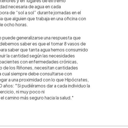
exteriores y en lugares de extremo
tidad necesaria de agua en cada
abora de “sol a sol” durante jornadas en el
a que alguien que trabaja en una oficina con
de ocho horas
.
 puede generalizarse una respuesta que
e debemos saber es que el tomar 8 vasos de
 para saber que tanta agua hemos consumido
nuir la cantidad según las necesidades
 pacientes con enfermedades crónicas,
de los Riñones, necesitan cantidades
la cual siempre debe consultarse con
egar a una proximidad con lo que Hipócrates,
0 años: "Si pudiéramos dar a cada individuo la
ercicio, ni muy poco ni
l camino más seguro hacia la salud."