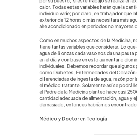
por su puesto, si este trabajo se realiza en 
calor. Todas estas variables harán que la can
individuo varíe; por claro, en trabajador que l
exterior de 12 horas o más necesitara más agu
aire acondicionado en periodos no mayores 
Como en muchos aspectos de la Medicina, no
tiene tantas variables que considerar. Lo qu
agua de 8 onzas cada vaso nos da una pauta
en el día y con base en esto aumentar o dismi
individuales. Debemos recordar que algunos
como Diabetes, Enfermedades del Corazón o 
diferenciadas de ingesta de agua, razón por 
el médico tratante. Solamente así se podrá ll
el Padre de la Medicina planteo hace casi 250
cantidad adecuada de alimentación, agua y ej
demasiado, entonces habríamos encontrado e
Médico y Doctor en Teología