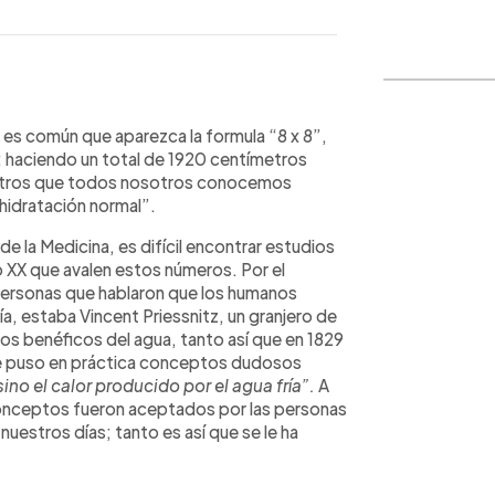
WhatsApp
Copiar link
es común que aparezca la formula “8 x 8”,
; haciendo un total de 1920 centímetros
litros que todos nosotros conocemos
hidratación normal”.
e la Medicina, es difícil encontrar estudios
lo XX que avalen estos números. Por el
personas que hablaron que los humanos
ía, estaba Vincent Priessnitz, un granjero de
tos benéficos del agua, tanto así que en 1829
de puso en práctica conceptos dudosos
 sino el calor producido por el agua fría”.
A
conceptos fueron aceptados por las personas
uestros días; tanto es así que se le ha