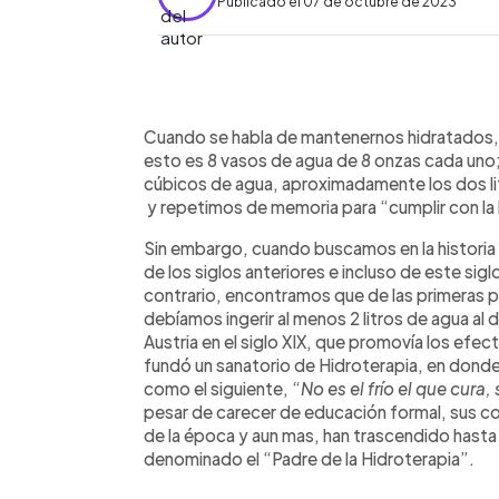
Publicado el 07 de octubre de 2023
0:00
Facebook
Twitter
►
Escuchar artículo
Cuando se habla de mantenernos hidratados, 
esto es 8 vasos de agua de 8 onzas cada uno
cúbicos de agua, aproximadamente los dos 
y repetimos de memoria para “cumplir con la 
Sin embargo, cuando buscamos en la historia d
de los siglos anteriores e incluso de este sig
contrario, encontramos que de las primeras 
debíamos ingerir al menos 2 litros de agua al d
Austria en el siglo XIX, que promovía los efec
fundó un sanatorio de Hidroterapia, en don
como el siguiente, “
No es el frío el que cura,
pesar de carecer de educación formal, sus 
de la época y aun mas, han trascendido hasta n
denominado el “Padre de la Hidroterapia”.