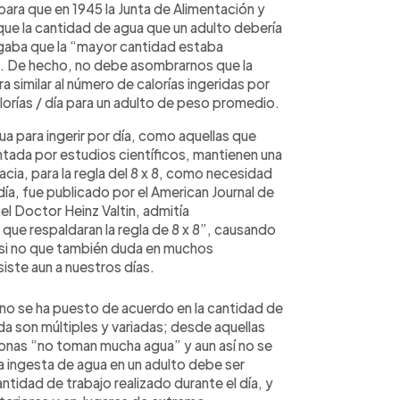
ara que en 1945 la Junta de Alimentación y
ue la cantidad de agua que un adulto debería
regaba que la “mayor cantidad estaba
. De hecho, no debe asombrarnos que la
similar al número de calorías ingeridas por
rías / día para un adulto de peso promedio.
a para ingerir por día, como aquellas que
tada por estudios científicos, mantienen una
racia, para la regla del 8 x 8, como necesidad
ía, fue publicado por el American Journal de
el Doctor Heinz Valtin, admitía
que respaldaran la regla de 8 x 8”, causando
 si no que también duda en muchos
iste aun a nuestros días.
 no se ha puesto de acuerdo en la cantidad de
da son múltiples y variadas; desde aquellas
sonas “no toman mucha agua” y aun así no se
a ingesta de agua en un adulto debe ser
antidad de trabajo realizado durante el día, y