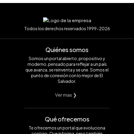
Todos los derechos reservados 1999-2026
Quiénes somos
Somos un portal abierto, propositivo y
moderno, pensado para reflejar a un país
que avanza, se reinventa y se une. Somos el
punto de conexión con lo mejor de El
Salvador.
Ver mas ❯
Qué ofrecemos
Te ofrecemos un portal que evoluciona
contigo. Que informa, pero también