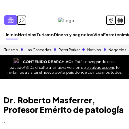
Inicio
Noticias
Turismo
Dinero y negocios
Vida
Entretenim
Turismo
Las Cascadas
Peter Parker
Nativos
Negocios
CONTENIDO DE ARCHIVO:
¡Estás navegando en el
pasado! 🚀 Da el salto a la nueva versión de
elsalvador.com
. Te
invitamos a visitar el nuevo portal país donde coincidimos todos.
Dr. Roberto Masferrer,
Profesor Emérito de patología
,