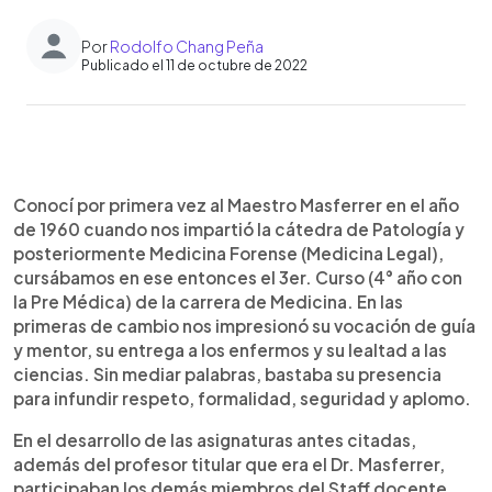
Por
Rodolfo Chang Peña
Publicado el 11 de octubre de 2022
0:00
►
Escuchar artículo
Conocí por primera vez al Maestro Masferrer en el año
de 1960 cuando nos impartió la cátedra de Patología y
posteriormente Medicina Forense (Medicina Legal),
cursábamos en ese entonces el 3er. Curso (4° año con
la Pre Médica) de la carrera de Medicina. En las
primeras de cambio nos impresionó su vocación de guía
y mentor, su entrega a los enfermos y su lealtad a las
ciencias. Sin mediar palabras, bastaba su presencia
para infundir respeto, formalidad, seguridad y aplomo.
En el desarrollo de las asignaturas antes citadas,
además del profesor titular que era el Dr. Masferrer,
participaban los demás miembros del Staff docente,