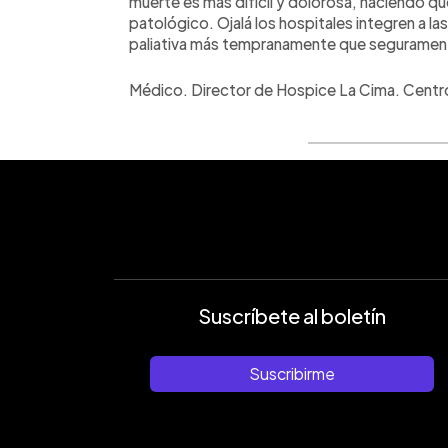
muerte es más difícil y dolorosa, haciendo que 
patológico. Ojalá los hospitales integren a l
paliativa más tempranamente que segurament
Médico. Director de Hospice La Cima. Centro
Suscríbete al boletín
Suscribirme