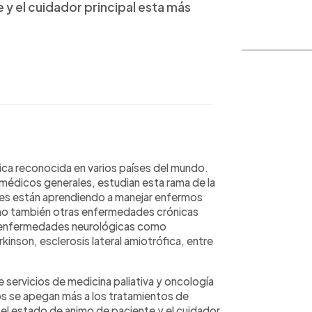
 y el cuidador principal esta más
WhatsApp
Copiar link
dica reconocida en varios países del mundo.
 médicos generales, estudian esta rama de la
es están aprendiendo a manejar enfermos
ino también otras enfermedades crónicas
r, enfermedades neurológicas como
inson, esclerosis lateral amiotrófica, entre
 servicios de medicina paliativa y oncología
los se apegan más a los tratamientos de
 el estado de animo de paciente y el cuidador