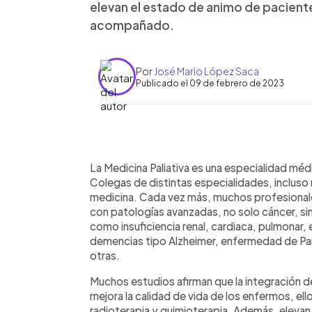
elevan el estado de animo de paciente
acompañado.
Por
José Mario López Saca
Publicado el 09 de febrero de 2023
0:00
Facebook
Twitter
►
Escuchar artículo
La Medicina Paliativa es una especialidad mé
Colegas de distintas especialidades, incluso
medicina. Cada vez más, muchos profesional
con patologías avanzadas, no solo cáncer, s
como insuficiencia renal, cardiaca, pulmona
demencias tipo Alzheimer, enfermedad de Park
otras.
Muchos estudios afirman que la integración de
mejora la calidad de vida de los enfermos, el
radioterapia y quimioterapia. Además, elevan