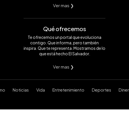
Ver mas ❯
Qué ofrecemos
Te ofrecemos un portal que evoluciona
contigo. Que informa, pero también
inspira. Que te representa. Mostramos de lo
que está hecho El Salvador.
Ver mas ❯
smo
Noticias
Vida
Entretenimiento
Deportes
Dine