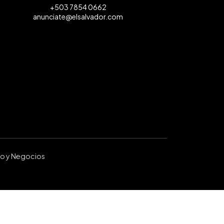
+503 7854 0662
anunciate@elsalvador.com
ro y Negocios