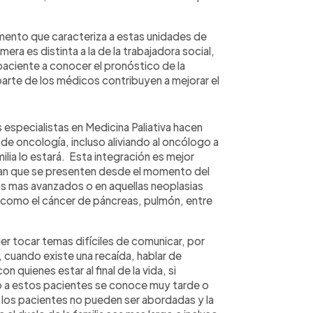
lemento que caracteriza a estas unidades de
mera es distinta a la de la trabajadora social,
 paciente a conocer el pronóstico de la
parte de los médicos contribuyen a mejorar el
 especialistas en Medicina Paliativa hacen
 oncología, incluso aliviando al oncólogo a
ilia lo estará. Esta integración es mejor
an que se presenten desde el momento del
s mas avanzados o en aquellas neoplasias
 como el cáncer de páncreas, pulmón, entre
der tocar temas difíciles de comunicar, por
 cuando existe una recaída, hablar de
 quienes estar al final de la vida, si
o a estos pacientes se conoce muy tarde o
 los pacientes no pueden ser abordadas y la