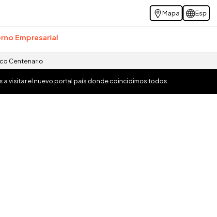
Mapa
Esp
rno Empresarial
ico Centenario
os a visitar el nuevo portal país donde coincidimos todos.