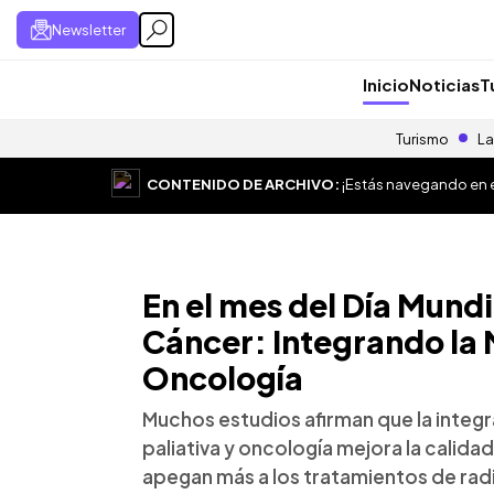
Newsletter
Inicio
Noticias
T
Turismo
La
CONTENIDO DE ARCHIVO:
¡Estás navegando en el
En el mes del Día Mundi
Cáncer: Integrando la M
Oncología
Muchos estudios afirman que la integr
paliativa y oncología mejora la calidad
apegan más a los tratamientos de rad