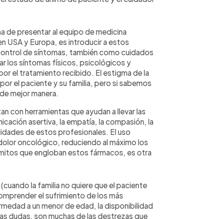
ma de presentar al equipo de medicina
en USA y Europa, es introducir a estos
 control de síntomas, también como cuidados
ar los síntomas físicos, psicológicos y
or el tratamiento recibido. El estigma de la
 por el paciente y su familia, pero si sabemos
 de mejor manera.
an con herramientas que ayudan a llevar las
cación asertiva, la empatía, la compasión, la
lidades de estos profesionales. El uso
olor oncológico, reduciendo al máximo los
mitos que engloban estos fármacos, es otra
 (cuando la familia no quiere que el paciente
 comprender el sufrimiento de los más
rmedad a un menor de edad, la disponibilidad
las dudas, son muchas de las destrezas que