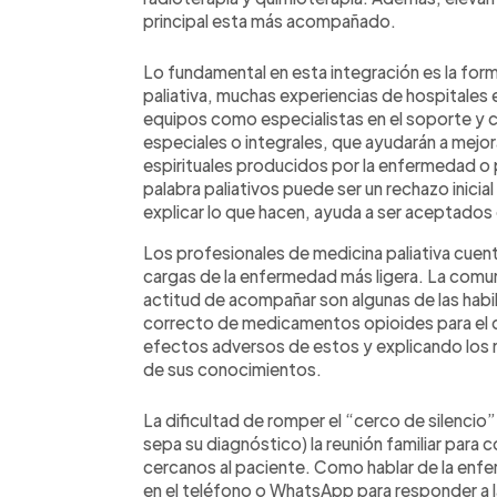
principal esta más acompañado.
Lo fundamental en esta integración es la for
paliativa, muchas experiencias de hospitales 
equipos como especialistas en el soporte y
especiales o integrales, que ayudarán a mejor
espirituales producidos por la enfermedad o p
palabra paliativos puede ser un rechazo inicial
explicar lo que hacen, ayuda a ser aceptados
Los profesionales de medicina paliativa cuent
cargas de la enfermedad más ligera. La comuni
actitud de acompañar son algunas de las habi
correcto de medicamentos opioides para el d
efectos adversos de estos y explicando los 
de sus conocimientos.
La dificultad de romper el “cerco de silencio”
sepa su diagnóstico) la reunión familiar para
cercanos al paciente. Como hablar de la enfe
en el teléfono o WhatsApp para responder a 