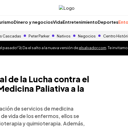
urismo
Dinero y negocios
Vida
Entretenimiento
Deportes
Ento
s Cascadas
Peter Parker
Nativos
Negocios
Centro Histór
 pasado! 🚀 Da el salto a la nueva versión de
elsalvador.com
. Te invitam
al de la Lucha contra el
edicina Paliativa a la
ación de servicios de medicina
 de vida de los enfermos, ellos se
ioterapia y quimioterapia. Además,