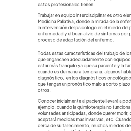
estos profesionales tienen.
Trabajar en equipo interdisciplinar es otro e
Medicina Paliativa, donde la mirada de la enfer
la intervención del psicólogo en el miedo del
enfermedad y el buen alivio de síntomas por 
proceso de adaptación del enfermo.
Todas estas características del trabajo de los
que enganchen adecuadamente con equipos de
estar más tranquilo ya que su paciente y la fam
cuando es de manera temprana, algunos habl
diagnóstico, en los diagnósticos oncológico
que tengan un pronóstico malo a corto plazo
otros.
Conocer inicialmente al paciente llevará a po
ejemplo, cuando la quimioterapia no funciona,
voluntades anticipadas, donde querer morir, con
aceptará medidas mas invasivas, etc. Cuand
cerca de su fallecimiento, muchos miedos de