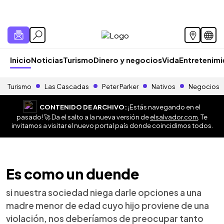
Inicio
Noticias
Turismo
Dinero y negocios
Vida
Entretenim
Turismo
Las Cascadas
Peter Parker
Nativos
Negocios
CONTENIDO DE ARCHIVO:
¡Estás navegando en el
pasado! 🚀 Da el salto a la nueva versión de
elsalvador.com
. Te
invitamos a visitar el nuevo portal país donde coincidimos todos.
Es como un duende
si nuestra sociedad niega darle opciones a una
madre menor de edad cuyo hijo proviene de una
violación, nos deberíamos de preocupar tanto