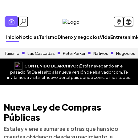
Inicio
Noticias
Turismo
Dinero y negocios
Vida
Entretenim
Turismo
Las Cascadas
Peter Parker
Nativos
Negocios
CONTENIDO DE ARCHIVO:
¡Estás navegando en el
pasado! 🚀 Da el salto a la nueva versión de
elsalvador.com
. Te
invitamos a visitar el nuevo portal país donde coincidimos todos.
Nueva Ley de Compras
Públicas
Esta ley viene a sumarse a otras que han sido
creadas olvidando desde su nacimiento la