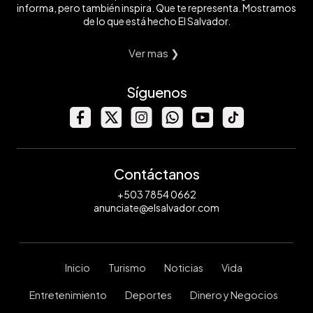
informa, pero también inspira. Que te representa. Mostramos
de lo que está hecho El Salvador.
Ver mas ❯
Síguenos
Contáctanos
+503 7854 0662
anunciate@elsalvador.com
Inicio
Turismo
Noticias
Vida
Entretenimiento
Deportes
Dinero y Negocios