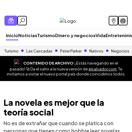
Inicio
Noticias
Turismo
Dinero y negocios
Vida
Entretenim
Turismo
Las Cascadas
Peter Parker
Nativos
Negocios
CONTENIDO DE ARCHIVO:
¡Estás navegando en el
pasado! 🚀 Da el salto a la nueva versión de
elsalvador.com
. Te
invitamos a visitar el nuevo portal país donde coincidimos todos.
La novela es mejor que la
teoría social
No es de extrañar que cuando se platica con
personas que tienen como hobbie leer novelas,