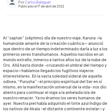
Por
Carlos Balaguer
Publicado el 17 de abril de 2022
0:00
►
Escuchar artículo
Al “saptan” (séptimo) día de nuestro viaje, Karuna –la
humanoide amante de la creación cuántica— anunció
que dentro de un tiempo indeterminado daría a luz a los
primeros seres transhumanos. Aquellos nacidos en un
mundo extraño, inmerso a tantos años luz de la nube de
Ors. Allá hasta donde –cruzando el umbral del tiempo y
espacio—habíamos llegado los fugitivos viajeros
interestelares. En la vasta soledad sideral de aquella
odisea, “Purusha” -el principio espiritual del Ser en sí
mismo, en la manifestación universal de la vida- nos dio
aliento para continuar el viaje a la anhelada isla de
nuestro renacer. Ya no éramos los seres humanos de
ayer. Nuestra piel había adquirido el tinte azul índigo de
los nativos de Akala –el distante continente estelar—y