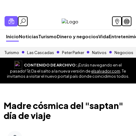
Inicio
Noticias
Turismo
Dinero y negocios
Vida
Entretenim
Turismo
Las Cascadas
Peter Parker
Nativos
Negocios
CONTENIDO DE ARCHIVO:
¡Estás navegando en el
pasado! 🚀 Da el salto a la nueva versión de
elsalvador.com
. Te
invitamos a visitar el nuevo portal país donde coincidimos todos.
Madre cósmica del "saptan"
día de viaje