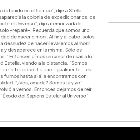
WhatsApp
Copiar link
etenido en el tiempo”, dije a Stella
aparecía la colonia de expedicionarios, de
te el Universo”, dijo atemorizada la
o solo –reparé-. Recuerda que somos uno
ad de nacer o morir. Al fin y al cabo, solos
ma desnudez de nacer llevaremos al morir.
da y desaparece en la misma. Sólo es
mos.” Entonces oímos un rumor de risas a lo
ó Estella, viendo a la distancia. “Somos
s de la felicidad. La que –igualmente— es
 fuimos hasta allá, a encontrarnos con
alidad. “¿Ves, amada? Somos tú y yo”,
lvió a vernos. Entonces dejamos de reír,
 <“Éxodo del Sapiens Estelar al Universo”