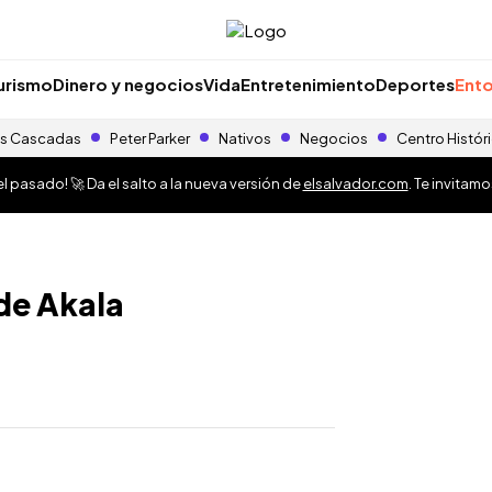
urismo
Dinero y negocios
Vida
Entretenimiento
Deportes
Ento
s Cascadas
Peter Parker
Nativos
Negocios
Centro Histór
 pasado! 🚀 Da el salto a la nueva versión de
elsalvador.com
. Te invitam
de Akala