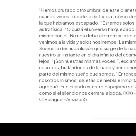
0:00
Facebook
Twitter
►
Escuchar artículo
“Hemos cruzado otro umbral de este planeta d
cuando vimos -desde la distancia- cómo des
la que habíamos escapado. “Estamos solos an
astrofísica. “O quizá el universo ha quedad
mismo con él. No nos debe aterrorizar la soled
venimos a la vida y solos nos iremos. La mis
Somos la desnuda ilusión que surge de la na
nuestro un instante en el día infinito del cos
lejos. “¡Son nuestras mismas voces!”, exclam
nosotros, burlándonos de la nada y riéndono
parte del mismo sueño que somos.” Entonces
nosotros mismos: siluetas de niebla e inmort
agregué. Fue cuando nuestro espejismo se vo
como si el silencio nos cerrara la boca. (XIX)
C.Balaguer-Amazon)>