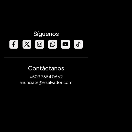
Síguenos
Contáctanos
+503 7854 0662
anunciate@elsalvador.com