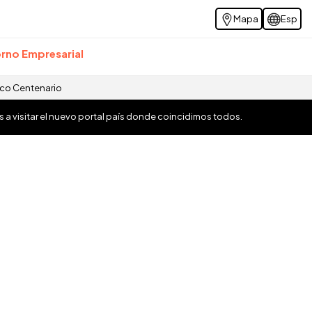
Mapa
Esp
rno Empresarial
ico Centenario
os a visitar el nuevo portal país donde coincidimos todos.