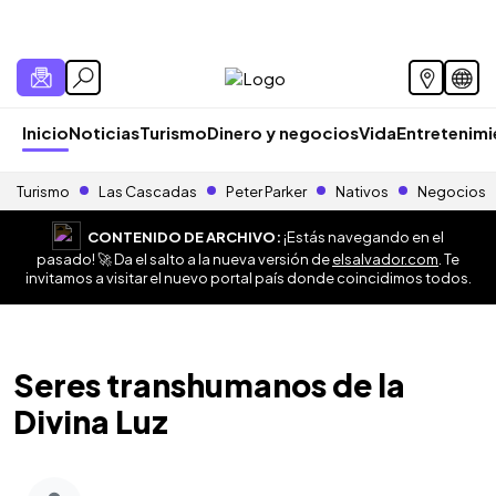
Inicio
Noticias
Turismo
Dinero y negocios
Vida
Entretenim
Turismo
Las Cascadas
Peter Parker
Nativos
Negocios
CONTENIDO DE ARCHIVO:
¡Estás navegando en el
pasado! 🚀 Da el salto a la nueva versión de
elsalvador.com
. Te
invitamos a visitar el nuevo portal país donde coincidimos todos.
Seres transhumanos de la
Divina Luz