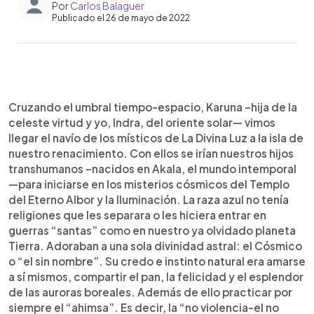
Por
Carlos Balaguer
Publicado el 26 de mayo de 2022
0:00
►
Escuchar artículo
Cruzando el umbral tiempo-espacio, Karuna –hija de la
celeste virtud y yo, Indra, del oriente solar— vimos
llegar el navío de los místicos de La Divina Luz a la isla de
nuestro renacimiento. Con ellos se irían nuestros hijos
transhumanos –nacidos en Akala, el mundo intemporal
—para iniciarse en los misterios cósmicos del Templo
del Eterno Albor y la Iluminación. La raza azul no tenía
religiones que les separara o les hiciera entrar en
guerras “santas” como en nuestro ya olvidado planeta
Tierra. Adoraban a una sola divinidad astral: el Cósmico
o “el sin nombre”. Su credo e instinto natural era amarse
a sí mismos, compartir el pan, la felicidad y el esplendor
de las auroras boreales. Además de ello practicar por
siempre el “ahimsa”. Es decir, la “no violencia-el no